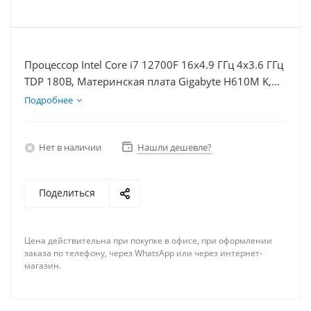
Процессор Intel Core i7 12700F 16x4.9 ГГц 4x3.6 ГГц
TDP 180В, Материнская плата Gigabyte H610M K,
Видеокарта RX 6400 4Гб, Память DDR4 32Gb,
Подробнее
Диски SSD 250Гб + HDD 1Тб, БП 350Вт
Нет в наличии
Нашли дешевле?
Поделиться
Цена действительна при покупке в офисе, при оформлении
заказа по телефону, через WhatsApp или через интернет-
магазин.