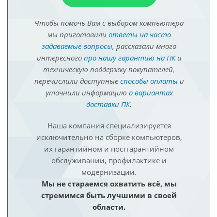
Чтобы помочь Вам с выбором компьютера
мы приготовили
ответы на часто
задаваемые вопросы
, рассказали много
интересного
про нашу гарантию на ПК
и
техническую поддержку покупателей,
перечислили доступные
способы оплаты
и
уточнили информацию
о вариантах
доставки ПК
.
Наша компания специализируется
исключительно на сборке компьютеров,
их гарантийном и постгарантийном
обслуживании, профилактике и
модернизации.
Мы не стараемся охватить всё, мы
стремимся быть лучшими в своей
области.