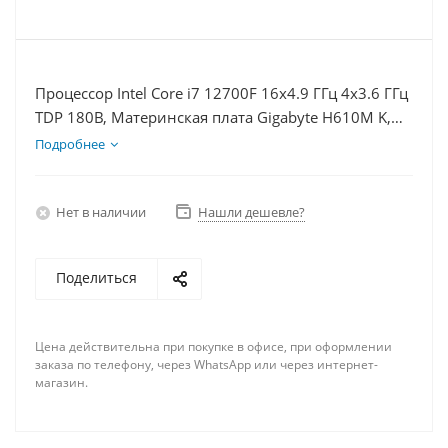
Процессор Intel Core i7 12700F 16x4.9 ГГц 4x3.6 ГГц
TDP 180В, Материнская плата Gigabyte H610M K,
Видеокарта RX 6400 4Гб, Память DDR4 16Gb,
Подробнее
Диски SSD 500Гб + HDD 2Тб, БП 350Вт
Нет в наличии
Нашли дешевле?
Поделиться
Цена действительна при покупке в офисе, при оформлении
заказа по телефону, через WhatsApp или через интернет-
магазин.