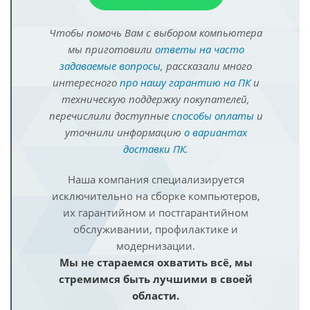
Чтобы помочь Вам с выбором компьютера
мы приготовили
ответы на часто
задаваемые вопросы
, рассказали много
интересного
про нашу гарантию на ПК
и
техническую поддержку покупателей,
перечислили доступные
способы оплаты
и
уточнили информацию
о вариантах
доставки ПК
.
Наша компания специализируется
исключительно на сборке компьютеров,
их гарантийном и постгарантийном
обслуживании, профилактике и
модернизации.
Мы не стараемся охватить всё, мы
стремимся быть лучшими в своей
области.