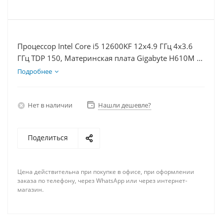
Процессор Intel Core i5 12600KF 12x4.9 ГГц 4x3.6
ГГц TDP 150, Материнская плата Gigabyte H610M K,
Видеокарта RX 6400 4Гб, Память DDR4 8Gb, Диски
Подробнее
SSD 1000Гб, БП 350Вт
Нет в наличии
Нашли дешевле?
Поделиться
Цена действительна при покупке в офисе, при оформлении
заказа по телефону, через WhatsApp или через интернет-
магазин.