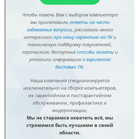
Чтобы помочь Вам с выбором компьютера
мы приготовили
ответы на часто
задаваемые вопросы
, рассказали много
интересного
про нашу гарантию на ПК
и
техническую поддержку покупателей,
перечислили доступные
способы оплаты
и
уточнили информацию
о вариантах
доставки ПК
.
Наша компания специализируется
исключительно на сборке компьютеров,
их гарантийном и постгарантийном
обслуживании, профилактике и
модернизации.
Мы не стараемся охватить всё, мы
стремимся быть лучшими в своей
области.