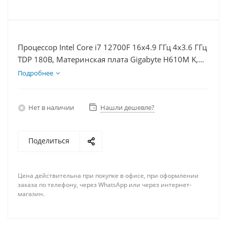
Процессор Intel Core i7 12700F 16x4.9 ГГц 4x3.6 ГГц
TDP 180В, Материнская плата Gigabyte H610M K,
Видеокарта RX 6400 4Гб, Память DDR4 8Gb, Диски
Подробнее
SSD 1000Гб + HDD 1Тб, БП 350Вт
Нет в наличии
Нашли дешевле?
Поделиться
Цена действительна при покупке в офисе, при оформлении
заказа по телефону, через WhatsApp или через интернет-
магазин.