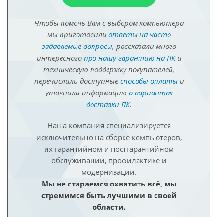
Чтобы помочь Вам с выбором компьютера
мы приготовили
ответы на часто
задаваемые вопросы
, рассказали много
интересного
про нашу гарантию на ПК
и
техническую поддержку покупателей,
перечислили доступные
способы оплаты
и
уточнили информацию
о вариантах
доставки ПК
.
Наша компания специализируется
исключительно на сборке компьютеров,
их гарантийном и постгарантийном
обслуживании, профилактике и
модернизации.
Мы не стараемся охватить всё, мы
стремимся быть лучшими в своей
области.