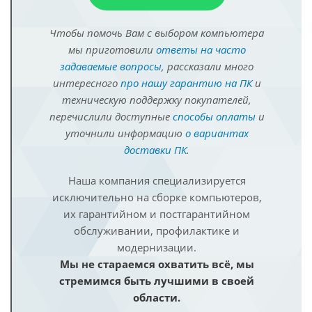
Чтобы помочь Вам с выбором компьютера
мы приготовили
ответы на часто
задаваемые вопросы
, рассказали много
интересного
про нашу гарантию на ПК
и
техническую поддержку покупателей,
перечислили доступные
способы оплаты
и
уточнили информацию
о вариантах
доставки ПК
.
Наша компания специализируется
исключительно на сборке компьютеров,
их гарантийном и постгарантийном
обслуживании, профилактике и
модернизации.
Мы не стараемся охватить всё, мы
стремимся быть лучшими в своей
области.