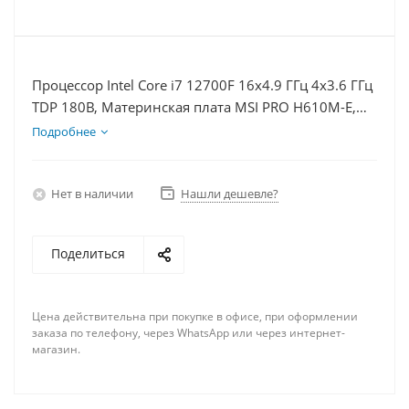
Процессор Intel Core i7 12700F 16x4.9 ГГц 4x3.6 ГГц
TDP 180В, Материнская плата MSI PRO H610M-E,
Видеокарта GT 1030 2Гб, Память DDR4 16Gb,
Подробнее
Диски SSD 1000Гб + HDD 1Тб, БП 500Вт
Нет в наличии
Нашли дешевле?
Поделиться
Цена действительна при покупке в офисе, при оформлении
заказа по телефону, через WhatsApp или через интернет-
магазин.