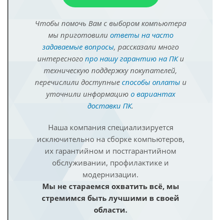
Чтобы помочь Вам с выбором компьютера
мы приготовили
ответы на часто
задаваемые вопросы
, рассказали много
интересного
про нашу гарантию на ПК
и
техническую поддержку покупателей,
перечислили доступные
способы оплаты
и
уточнили информацию
о вариантах
доставки ПК
.
Наша компания специализируется
исключительно на сборке компьютеров,
их гарантийном и постгарантийном
обслуживании, профилактике и
модернизации.
Мы не стараемся охватить всё, мы
стремимся быть лучшими в своей
области.