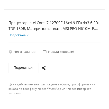
Процессор Intel Core i7 12700F 16x4.9 ГГц 4x3.6 ГГц
TDP 180В, Материнская плата MSI PRO H610M-E,
Видеокарта GT 1030 2Гб, Память DDR4 16Gb,
Подробнее
Диски SSD 1000Гб + HDD 2Тб, БП 500Вт
Нет в наличии
Нашли дешевле?
Поделиться
Цена действительна при покупке в офисе, при оформлении
заказа по телефону, через WhatsApp или через интернет-
магазин.