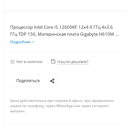
Процессор Intel Core i5 12600KF 12x4.9 ГГц 4x3.6
ГГц TDP 150, Материнская плата Gigabyte H610M K,
Видеокарта RX 6400 4Гб, Память DDR4 32Gb,
Подробнее
Диски SSD 1000Гб, БП 350Вт
Нет в наличии
Нашли дешевле?
Поделиться
Цена действительна при покупке в офисе, при оформлении
заказа по телефону, через WhatsApp или через интернет-
магазин.