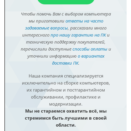
Чтобы помочь Вам с выбором компьютера
мы приготовили
ответы на часто
задаваемые вопросы
, рассказали много
интересного
про нашу гарантию на ПК
и
техническую поддержку покупателей,
перечислили доступные
способы оплаты
и
уточнили информацию
о вариантах
доставки ПК
.
Наша компания специализируется
исключительно на сборке компьютеров,
их гарантийном и постгарантийном
обслуживании, профилактике и
модернизации.
Мы не стараемся охватить всё, мы
стремимся быть лучшими в своей
области.