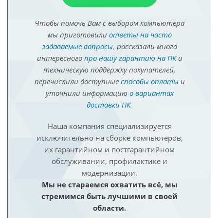
Чтобы помочь Вам с выбором компьютера
мы приготовили
ответы на часто
задаваемые вопросы
, рассказали много
интересного
про нашу гарантию на ПК
и
техническую поддержку покупателей,
перечислили доступные
способы оплаты
и
уточнили информацию
о вариантах
доставки ПК
.
Наша компания специализируется
исключительно на сборке компьютеров,
их гарантийном и постгарантийном
обслуживании, профилактике и
модернизации.
Мы не стараемся охватить всё, мы
стремимся быть лучшими в своей
области.