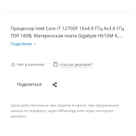
Процессор Intel Core i7 12700F 16x4.9 ГГц 4x3.6 ГГц
TDP 180В, Материнская плата Gigabyte H610M K,
Видеокарта RX 6700 10Гб, Память DDR4 16Gb,
Подробнее
Диски SSD 500Гб, БП 750Вт
Нет в наличии
Нашли дешевле?
Поделиться
Цена действительна при покупке в офисе, при оформлении
заказа по телефону, через WhatsApp или через интернет-
магазин.