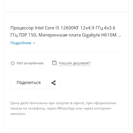
Процессор Intel Core i5 12600KF 12x4.9 ГГц 4x3.6
ГГц TDP 150, Материнская плата Gigabyte H610M K,
Видеокарта RX 6750XT 12Гб, Память DDR4 64Gb,
Подробнее
Диски SSD 500Гб + HDD 1Тб, БП 750Вт
Нет в наличии
Нашли дешевле?
Поделиться
Цена действительна при покупке в офисе, при оформлении
заказа по телефону, через WhatsApp или через интернет-
магазин.