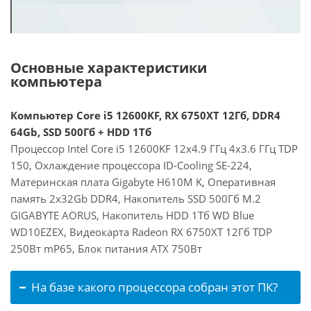
Основные характеристики
компьютера
Компьютер Core i5 12600KF, RX 6750XT 12Гб, DDR4
64Gb, SSD 500Гб + HDD 1Тб
Процессор Intel Core i5 12600KF 12x4.9 ГГц 4x3.6 ГГц TDP
150, Охлаждение процессора ID-Cooling SE-224,
Материнская плата Gigabyte H610M K, Оперативная
память 2x32Gb DDR4, Накопитель SSD 500Гб M.2
GIGABYTE AORUS, Накопитель HDD 1Тб WD Blue
WD10EZEX, Видеокарта Radeon RX 6750XT 12Гб TDP
250Вт mP65, Блок питания ATX 750Вт
На базе какого процессора собран этот ПК?