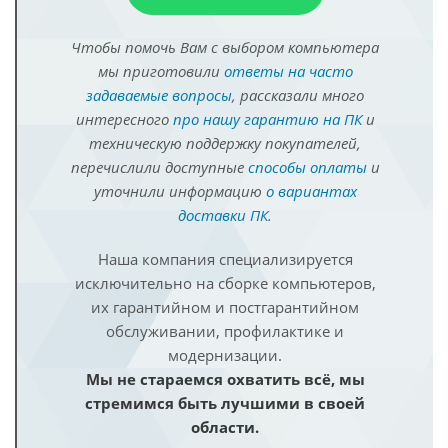
Чтобы помочь Вам с выбором компьютера
мы приготовили
ответы на часто
задаваемые вопросы
, рассказали много
интересного
про нашу гарантию на ПК
и
техническую поддержку покупателей,
перечислили доступные
способы оплаты
и
уточнили информацию
о вариантах
доставки ПК
.
Наша компания специализируется
исключительно на сборке компьютеров,
их гарантийном и постгарантийном
обслуживании, профилактике и
модернизации.
Мы не стараемся охватить всё, мы
стремимся быть лучшими в своей
области.