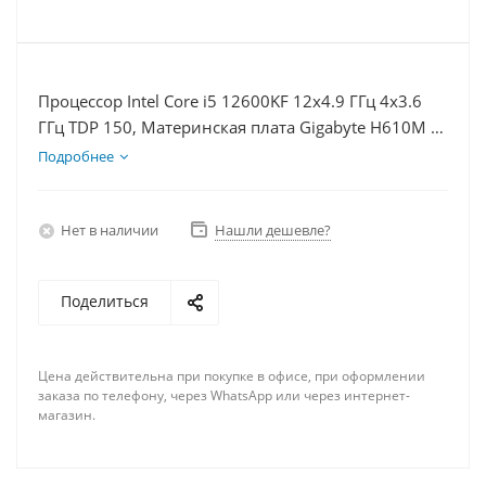
Процессор Intel Core i5 12600KF 12x4.9 ГГц 4x3.6
ГГц TDP 150, Материнская плата Gigabyte H610M K,
Видеокарта RX 6700 10Гб, Память DDR4 64Gb,
Подробнее
Диски SSD 500Гб + HDD 1Тб, БП 750Вт
Нет в наличии
Нашли дешевле?
Поделиться
Цена действительна при покупке в офисе, при оформлении
заказа по телефону, через WhatsApp или через интернет-
магазин.