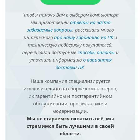
Чтобы помочь Вам с выбором компьютера
мы приготовили
ответы на часто
задаваемые вопросы
, рассказали много
интересного
про нашу гарантию на ПК
и
техническую поддержку покупателей,
перечислили доступные
способы оплаты
и
уточнили информацию
о вариантах
доставки ПК
.
Наша компания специализируется
исключительно на сборке компьютеров,
их гарантийном и постгарантийном
обслуживании, профилактике и
модернизации.
Мы не стараемся охватить всё, мы
стремимся быть лучшими в своей
области.