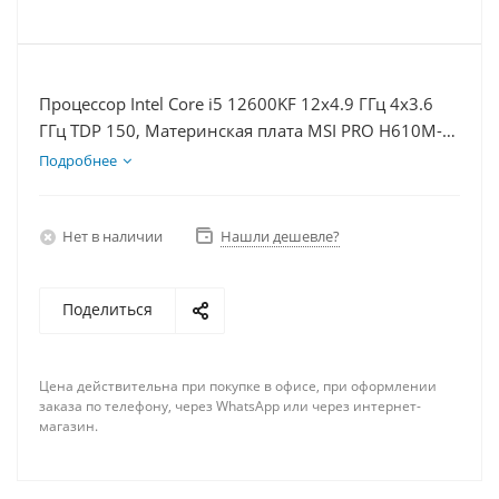
Процессор Intel Core i5 12600KF 12x4.9 ГГц 4x3.6
ГГц TDP 150, Материнская плата MSI PRO H610M-E,
Видеокарта RTX 4070 12Гб, Память DDR4 64Gb,
Подробнее
Диски SSD 500Гб + HDD 1Тб, БП 750Вт
Нет в наличии
Нашли дешевле?
Поделиться
Цена действительна при покупке в офисе, при оформлении
заказа по телефону, через WhatsApp или через интернет-
магазин.