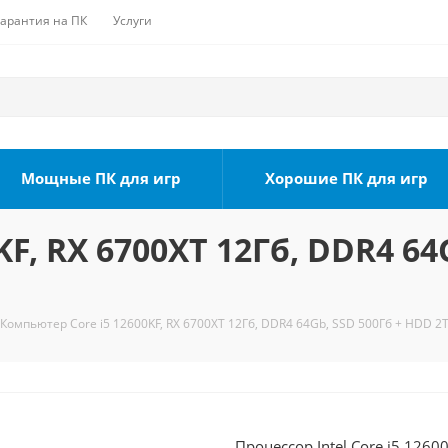
Гарантия на ПК
Услуги
Мощные ПК для игр
Хорошие ПК для игр
F, RX 6700XT 12Гб, DDR4 64
Компьютер Core i5 12600KF, RX 6700XT 12Гб, DDR4 64Gb, SSD 500Гб + HDD 2Т
Процессор Intel Core i5 1260