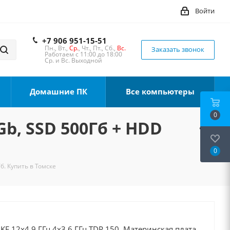
Войти
+7 906 951-15-51
Пн., Вт.,
Ср.
, Чт., Пт., Сб.,
Вс.
Заказать звонок
Работаем с 11:00 до 18:00
Ср. и Вс. Выходной
Домашние ПК
Все компьютеры
0
Gb, SSD 500Гб + HDD
0
б. Купить в Томске
0KF 12x4.9 ГГц 4x3.6 ГГц TDP 150, Материнская плата