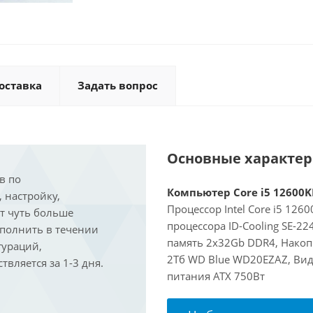
оставка
Задать вопрос
Основные характе
в по
Компьютер Core i5 12600KF
, настройку,
Процессор Intel Core i5 126
ит чуть больше
процессора ID-Cooling SE-2
ыполнить в течении
память 2x32Gb DDR4, Накоп
гураций,
2Тб WD Blue WD20EZAZ, Вид
вляется за 1-3 дня.
питания ATX 750Вт