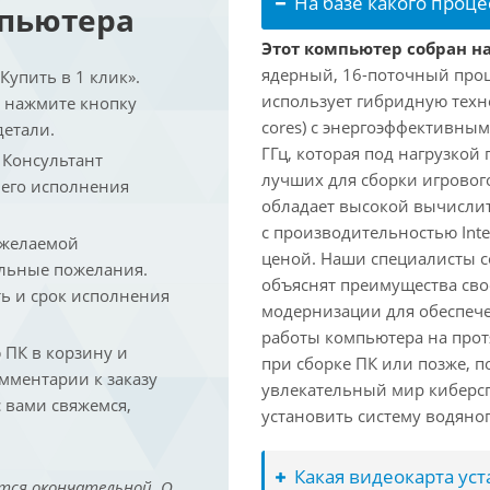
На базе какого проце
мпьютера
Этот компьютер собран на 
ядерный, 16-поточный проце
упить в 1 клик».
использует гибридную техн
и нажмите кнопку
cores) с энергоэффективными
детали.
ГГц, которая под нагрузкой 
. Консультант
лучших для сборки игрового
 его исполнения
обладает высокой вычислит
с производительностью Inte
 желаемой
ценой. Наши специалисты с
льные пожелания.
объяснят преимущества св
ть и срок исполнения
модернизации для обеспеч
работы компьютера на прот
ПК в корзину и
при сборке ПК или позже, п
омментарии к заказу
увлекательный мир киберс
 вами свяжемся,
установить систему водяно
Какая видеокарта ус
тся окончательной. О