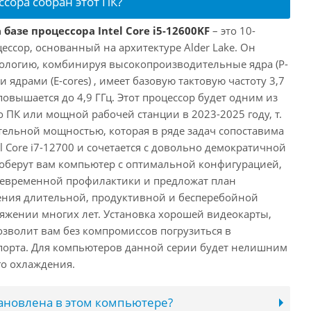
ссора собран этот ПК?
базе процессора Intel Core i5-12600KF
– это 10-
ссор, основанный на архитектуре Alder Lake. Он
ологию, комбинируя высокопроизводительные ядра (P-
 ядрами (E-cores) , имеет базовую тактовую частоту 3,7
повышается до 4,9 ГГц. Этот процессор будет одним из
 ПК или мощной рабочей станции в 2023-2025 году, т.
ельной мощностью, которая в ряде задач сопоставима
l Core i7-12700 и сочетается с довольно демократичной
оберут вам компьютер с оптимальной конфигурацией,
оевременной профилактики и предложат план
ения длительной, продуктивной и бесперебойной
яжении многих лет. Установка хорошей видеокарты,
озволит вам без компромиссов погрузиться в
порта. Для компьютеров данной серии будет нелишним
го охлаждения.
тановлена в этом компьютере?