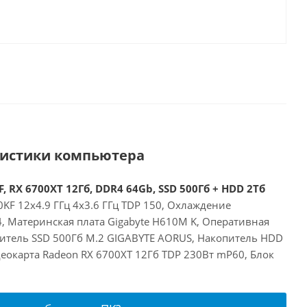
ристики компьютера
, RX 6700XT 12Гб, DDR4 64Gb, SSD 500Гб + HDD 2Тб
00KF 12x4.9 ГГц 4x3.6 ГГц TDP 150, Охлаждение
24, Материнская плата Gigabyte H610M K, Оперативная
итель SSD 500Гб M.2 GIGABYTE AORUS, Накопитель HDD
еокарта Radeon RX 6700XT 12Гб TDP 230Вт mP60, Блок