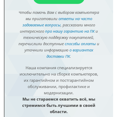
Чтобы помочь Вам с выбором компьютера
мы приготовили
ответы на часто
задаваемые вопросы
, рассказали много
интересного
про нашу гарантию на ПК
и
техническую поддержку покупателей,
перечислили доступные
способы оплаты
и
уточнили информацию
о вариантах
доставки ПК
.
Наша компания специализируется
исключительно на сборке компьютеров,
их гарантийном и постгарантийном
обслуживании, профилактике и
модернизации.
Мы не стараемся охватить всё, мы
стремимся быть лучшими в своей
области.