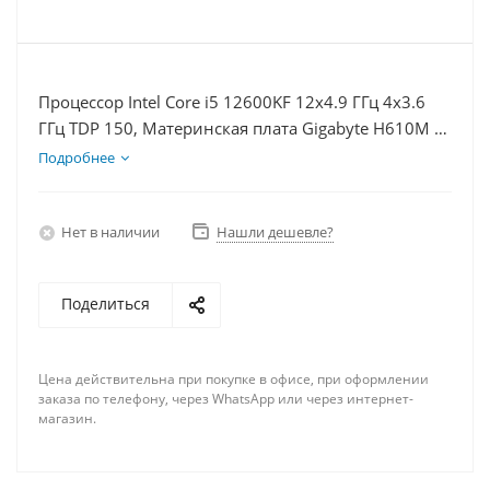
Процессор Intel Core i5 12600KF 12x4.9 ГГц 4x3.6
ГГц TDP 150, Материнская плата Gigabyte H610M K,
Видеокарта RX 6700 10Гб, Память DDR4 32Gb,
Подробнее
Диски SSD 500Гб + HDD 1Тб, БП 750Вт
Нет в наличии
Нашли дешевле?
Поделиться
Цена действительна при покупке в офисе, при оформлении
заказа по телефону, через WhatsApp или через интернет-
магазин.