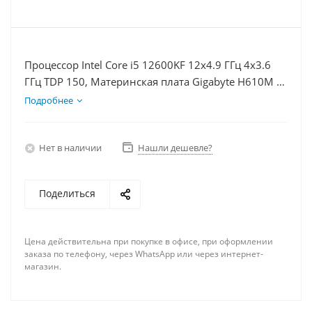
Процессор Intel Core i5 12600KF 12x4.9 ГГц 4x3.6
ГГц TDP 150, Материнская плата Gigabyte H610M K,
Видеокарта RTX 3060Ti 8Гб, Память DDR4 32Gb,
Подробнее
Диски SSD 500Гб + HDD 2Тб, БП 750Вт
Нет в наличии
Нашли дешевле?
Поделиться
Цена действительна при покупке в офисе, при оформлении
заказа по телефону, через WhatsApp или через интернет-
магазин.