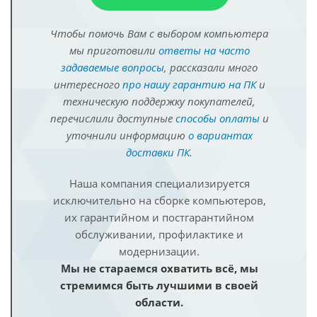
Чтобы помочь Вам с выбором компьютера
мы приготовили
ответы на часто
задаваемые вопросы
, рассказали много
интересного
про нашу гарантию на ПК
и
техническую поддержку покупателей,
перечислили доступные
способы оплаты
и
уточнили информацию
о вариантах
доставки ПК
.
Наша компания специализируется
исключительно на сборке компьютеров,
их гарантийном и постгарантийном
обслуживании, профилактике и
модернизации.
Мы не стараемся охватить всё, мы
стремимся быть лучшими в своей
области.