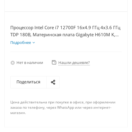
Процессор Intel Core i7 12700F 16x4.9 ГГц 4x3.6 ГГц
TDP 180В, Материнская плата Gigabyte H610M K,
Видеокарта RX 6700 10Гб, Память DDR4 8Gb,
Подробнее
Диски SSD 500Гб + HDD 2Тб, БП 750Вт
Нет в наличии
Нашли дешевле?
Поделиться
Цена действительна при покупке в офисе, при оформлении
заказа по телефону, через WhatsApp или через интернет-
магазин.