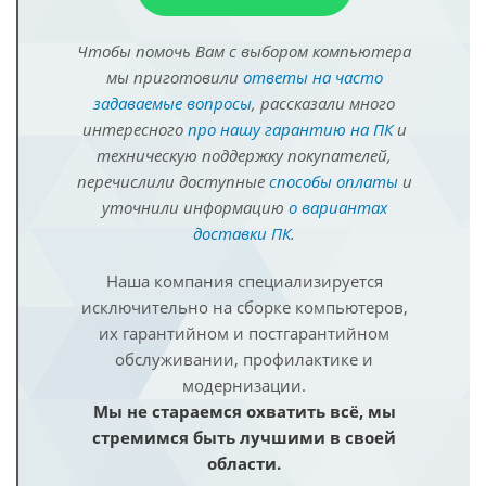
Чтобы помочь Вам с выбором компьютера
мы приготовили
ответы на часто
задаваемые вопросы
, рассказали много
интересного
про нашу гарантию на ПК
и
техническую поддержку покупателей,
перечислили доступные
способы оплаты
и
уточнили информацию
о вариантах
доставки ПК
.
Наша компания специализируется
исключительно на сборке компьютеров,
их гарантийном и постгарантийном
обслуживании, профилактике и
модернизации.
Мы не стараемся охватить всё, мы
стремимся быть лучшими в своей
области.