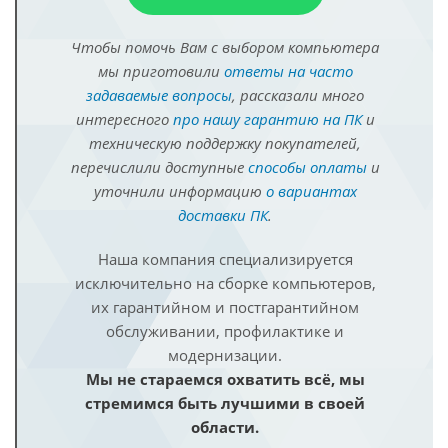
Чтобы помочь Вам с выбором компьютера
мы приготовили
ответы на часто
задаваемые вопросы
, рассказали много
интересного
про нашу гарантию на ПК
и
техническую поддержку покупателей,
перечислили доступные
способы оплаты
и
уточнили информацию
о вариантах
доставки ПК
.
Наша компания специализируется
исключительно на сборке компьютеров,
их гарантийном и постгарантийном
обслуживании, профилактике и
модернизации.
Мы не стараемся охватить всё, мы
стремимся быть лучшими в своей
области.