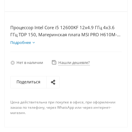
Процессор Intel Core i5 12600KF 12x4.9 ГГц 4x3.6
ГГц TDP 150, Материнская плата MSI PRO H610M-E,
Видеокарта RTX 4070 12Гб, Память DDR4 8Gb,
Подробнее
Диски SSD 500Гб + HDD 2Тб, БП 750Вт
Нет в наличии
Нашли дешевле?
Поделиться
Цена действительна при покупке в офисе, при оформлении
заказа по телефону, через WhatsApp или через интернет-
магазин.