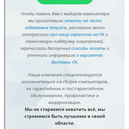
Чтобы помочь Вам с выбором компьютера
мы приготовили
ответы на часто
задаваемые вопросы
, рассказали много
интересного
про нашу гарантию на ПК
и
техническую поддержку покупателей,
перечислили доступные
способы оплаты
и
уточнили информацию
о вариантах
доставки ПК
.
Наша компания специализируется
исключительно на сборке компьютеров,
их гарантийном и постгарантийном
обслуживании, профилактике и
модернизации.
Мы не стараемся охватить всё, мы
стремимся быть лучшими в своей
области.