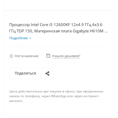
Процессор Intel Core i5 12600KF 12x4.9 ГГц 4x3.6
ГГц TDP 150, Материнская плата Gigabyte H610M K,
Видеокарта RX 6700XT 12Гб, Память DDR4 8Gb,
Подробнее
Диски SSD 500Гб + HDD 2Тб, БП 750Вт
Нет в наличии
Нашли дешевле?
Поделиться
Цена действительна при покупке в офисе, при оформлении
заказа по телефону, через WhatsApp или через интернет-
магазин.