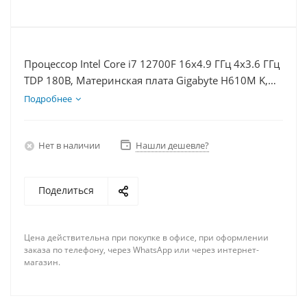
Процессор Intel Core i7 12700F 16x4.9 ГГц 4x3.6 ГГц
TDP 180В, Материнская плата Gigabyte H610M K,
Видеокарта RTX 3060Ti 8Гб, Память DDR4 16Gb,
Подробнее
Диски SSD 250Гб + HDD 1Тб, БП 750Вт
Нет в наличии
Нашли дешевле?
Поделиться
Цена действительна при покупке в офисе, при оформлении
заказа по телефону, через WhatsApp или через интернет-
магазин.