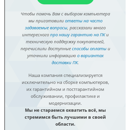
Чтобы помочь Вам с выбором компьютера
мы приготовили
ответы на часто
задаваемые вопросы
, рассказали много
интересного
про нашу гарантию на ПК
и
техническую поддержку покупателей,
перечислили доступные
способы оплаты
и
уточнили информацию
о вариантах
доставки ПК
.
Наша компания специализируется
исключительно на сборке компьютеров,
их гарантийном и постгарантийном
обслуживании, профилактике и
модернизации.
Мы не стараемся охватить всё, мы
стремимся быть лучшими в своей
области.