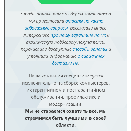
Чтобы помочь Вам с выбором компьютера
мы приготовили
ответы на часто
задаваемые вопросы
, рассказали много
интересного
про нашу гарантию на ПК
и
техническую поддержку покупателей,
перечислили доступные
способы оплаты
и
уточнили информацию
о вариантах
доставки ПК
.
Наша компания специализируется
исключительно на сборке компьютеров,
их гарантийном и постгарантийном
обслуживании, профилактике и
модернизации.
Мы не стараемся охватить всё, мы
стремимся быть лучшими в своей
области.