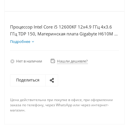
Процессор Intel Core i5 12600KF 12x4.9 ГГц 4x3.6
ГГц TDP 150, Материнская плата Gigabyte H610M K,
Видеокарта RTX 3060Ti 8Гб, Память DDR4 64Gb,
Подробнее
Диски SSD 250Гб, БП 750Вт
Нет в наличии
Нашли дешевле?
Поделиться
Цена действительна при покупке в офисе, при оформлении
заказа по телефону, через WhatsApp или через интернет-
магазин.