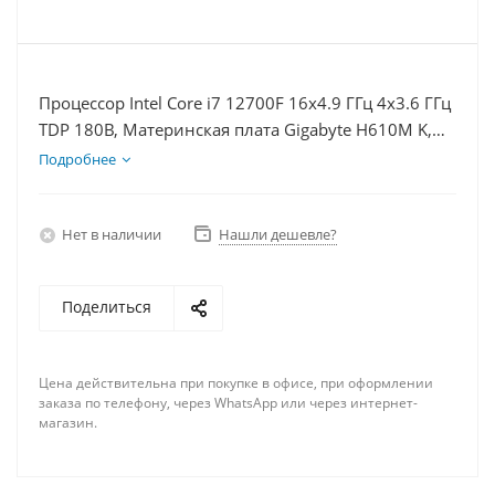
Процессор Intel Core i7 12700F 16x4.9 ГГц 4x3.6 ГГц
TDP 180В, Материнская плата Gigabyte H610M K,
Видеокарта RTX 3060Ti 8Гб, Память DDR4 64Gb,
Подробнее
Диски SSD 250Гб + HDD 2Тб, БП 750Вт
Нет в наличии
Нашли дешевле?
Поделиться
Цена действительна при покупке в офисе, при оформлении
заказа по телефону, через WhatsApp или через интернет-
магазин.