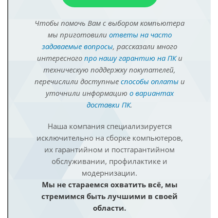
Чтобы помочь Вам с выбором компьютера
мы приготовили
ответы на часто
задаваемые вопросы
, рассказали много
интересного
про нашу гарантию на ПК
и
техническую поддержку покупателей,
перечислили доступные
способы оплаты
и
уточнили информацию
о вариантах
доставки ПК
.
Наша компания специализируется
исключительно на сборке компьютеров,
их гарантийном и постгарантийном
обслуживании, профилактике и
модернизации.
Мы не стараемся охватить всё, мы
стремимся быть лучшими в своей
области.