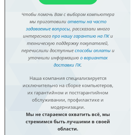
Чтобы помочь Вам с выбором компьютера
мы приготовили
ответы на часто
задаваемые вопросы
, рассказали много
интересного
про нашу гарантию на ПК
и
техническую поддержку покупателей,
перечислили доступные
способы оплаты
и
уточнили информацию
о вариантах
доставки ПК
.
Наша компания специализируется
исключительно на сборке компьютеров,
их гарантийном и постгарантийном
обслуживании, профилактике и
модернизации.
Мы не стараемся охватить всё, мы
стремимся быть лучшими в своей
области.