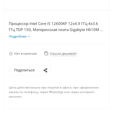
Процессор Intel Core i5 12600KF 12x4.9 ГГц 4x3.6
ГГц TDP 150, Материнская плата Gigabyte H610M K,
Видеокарта RTX 3060Ti 8Гб, Память DDR4 32Gb,
Подробнее
Диски SSD 250Гб + HDD 1Тб, БП 750Вт
Нет в наличии
Нашли дешевле?
Поделиться
Цена действительна при покупке в офисе, при оформлении
заказа по телефону, через WhatsApp или через интернет-
магазин.