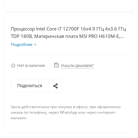
Процессор Intel Core i7 12700F 16x4.9 ГГц 4x3.6 ГГц
TDP 180В, Материнская плата MSI PRO H610M-E,
Видеокарта RTX 4070 12Гб, Память DDR4 8Gb,
Подробнее
Диски SSD 250Гб + HDD 1Тб, БП 750Вт
Нет в наличии
Нашли дешевле?
Поделиться
Цена действительна при покупке в офисе, при оформлении
заказа по телефону, через WhatsApp или через интернет-
магазин.