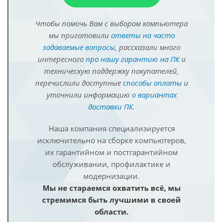
Чтобы помочь Вам с выбором компьютера
мы приготовили
ответы на часто
задаваемые вопросы
, рассказали много
интересного
про нашу гарантию на ПК
и
техническую поддержку покупателей,
перечислили доступные
способы оплаты
и
уточнили информацию
о вариантах
доставки ПК
.
Наша компания специализируется
исключительно на сборке компьютеров,
их гарантийном и постгарантийном
обслуживании, профилактике и
модернизации.
Мы не стараемся охватить всё, мы
стремимся быть лучшими в своей
области.