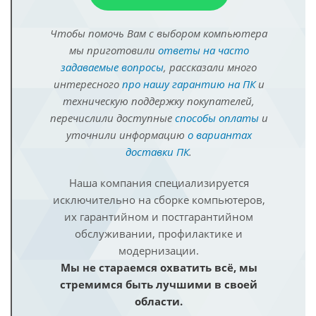
Чтобы помочь Вам с выбором компьютера
мы приготовили
ответы на часто
задаваемые вопросы
, рассказали много
интересного
про нашу гарантию на ПК
и
техническую поддержку покупателей,
перечислили доступные
способы оплаты
и
уточнили информацию
о вариантах
доставки ПК
.
Наша компания специализируется
исключительно на сборке компьютеров,
их гарантийном и постгарантийном
обслуживании, профилактике и
модернизации.
Мы не стараемся охватить всё, мы
стремимся быть лучшими в своей
области.