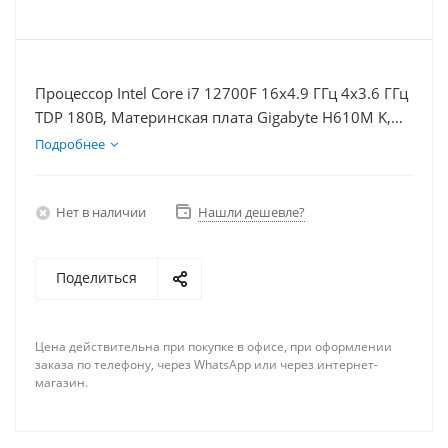
Процессор Intel Core i7 12700F 16x4.9 ГГц 4x3.6 ГГц
TDP 180В, Материнская плата Gigabyte H610M K,
Видеокарта RTX 3060Ti 8Гб, Память DDR4 8Gb,
Подробнее
Диски SSD 250Гб, БП 750Вт
Нет в наличии
Нашли дешевле?
Поделиться
Цена действительна при покупке в офисе, при оформлении
заказа по телефону, через WhatsApp или через интернет-
магазин.