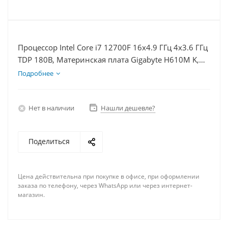
Процессор Intel Core i7 12700F 16x4.9 ГГц 4x3.6 ГГц
TDP 180В, Материнская плата Gigabyte H610M K,
Видеокарта RX 6700XT 12Гб, Память DDR4 8Gb,
Подробнее
Диски SSD 250Гб, БП 750Вт
Нет в наличии
Нашли дешевле?
Поделиться
Цена действительна при покупке в офисе, при оформлении
заказа по телефону, через WhatsApp или через интернет-
магазин.