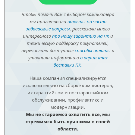
Чтобы помочь Вам с выбором компьютера
мы приготовили
ответы на часто
задаваемые вопросы
, рассказали много
интересного
про нашу гарантию на ПК
и
техническую поддержку покупателей,
перечислили доступные
способы оплаты
и
уточнили информацию
о вариантах
доставки ПК
.
Наша компания специализируется
исключительно на сборке компьютеров,
их гарантийном и постгарантийном
обслуживании, профилактике и
модернизации.
Мы не стараемся охватить всё, мы
стремимся быть лучшими в своей
области.