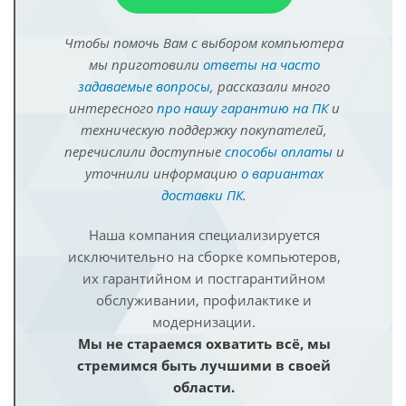
Чтобы помочь Вам с выбором компьютера
мы приготовили
ответы на часто
задаваемые вопросы
, рассказали много
интересного
про нашу гарантию на ПК
и
техническую поддержку покупателей,
перечислили доступные
способы оплаты
и
уточнили информацию
о вариантах
доставки ПК
.
Наша компания специализируется
исключительно на сборке компьютеров,
их гарантийном и постгарантийном
обслуживании, профилактике и
модернизации.
Мы не стараемся охватить всё, мы
стремимся быть лучшими в своей
области.