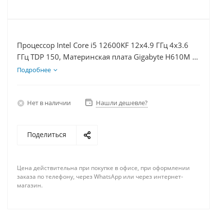
Процессор Intel Core i5 12600KF 12x4.9 ГГц 4x3.6
ГГц TDP 150, Материнская плата Gigabyte H610M K,
Видеокарта RX 6700XT 12Гб, Память DDR4 8Gb,
Подробнее
Диски SSD 250Гб + HDD 2Тб, БП 750Вт
Нет в наличии
Нашли дешевле?
Поделиться
Цена действительна при покупке в офисе, при оформлении
заказа по телефону, через WhatsApp или через интернет-
магазин.