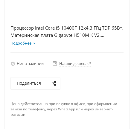
Процессор Intel Core i5 10400F 12x4.3 ГГц TDP 65Вт,
Материнская плата Gigabyte H510M K V2,
Видеокарта RTX 4060 8Гб, Память DDR4 32Gb,
Подробнее
Диски SSD 120Гб + HDD 1Тб, БП 600Вт
Нет в наличии
Нашли дешевле?
Поделиться
Цена действительна при покупке в офисе, при оформлении
заказа по телефону, через WhatsApp или через интернет-
магазин.