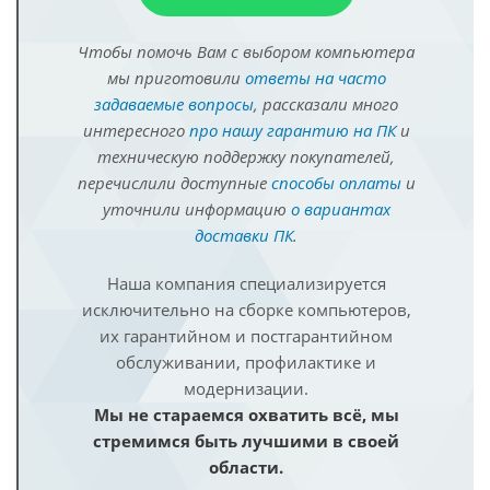
Чтобы помочь Вам с выбором компьютера
мы приготовили
ответы на часто
задаваемые вопросы
, рассказали много
интересного
про нашу гарантию на ПК
и
техническую поддержку покупателей,
перечислили доступные
способы оплаты
и
уточнили информацию
о вариантах
доставки ПК
.
Наша компания специализируется
исключительно на сборке компьютеров,
их гарантийном и постгарантийном
обслуживании, профилактике и
модернизации.
Мы не стараемся охватить всё, мы
стремимся быть лучшими в своей
области.