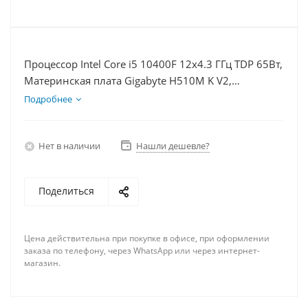
Процессор Intel Core i5 10400F 12x4.3 ГГц TDP 65Вт,
Материнская плата Gigabyte H510M K V2,
Видеокарта RTX 4060 8Гб, Память DDR4 32Gb,
Подробнее
Диски SSD 120Гб + HDD 2Тб, БП 600Вт
Нет в наличии
Нашли дешевле?
Поделиться
Цена действительна при покупке в офисе, при оформлении
заказа по телефону, через WhatsApp или через интернет-
магазин.