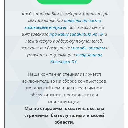
Чтобы помочь Вам с выбором компьютера
мы приготовили
ответы на часто
задаваемые вопросы
, рассказали много
интересного
про нашу гарантию на ПК
и
техническую поддержку покупателей,
перечислили доступные
способы оплаты
и
уточнили информацию
о вариантах
доставки ПК
.
Наша компания специализируется
исключительно на сборке компьютеров,
их гарантийном и постгарантийном
обслуживании, профилактике и
модернизации.
Мы не стараемся охватить всё, мы
стремимся быть лучшими в своей
области.