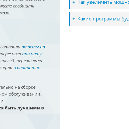
Как увеличить мощно
можете сообщить
каза.
Какие программы буд
иготовили
ответы на
нтересного
про нашу
ателей, перечислили
рмацию
о вариантах
ельно на сборке
йном обслуживании,
и.
ся быть лучшими в