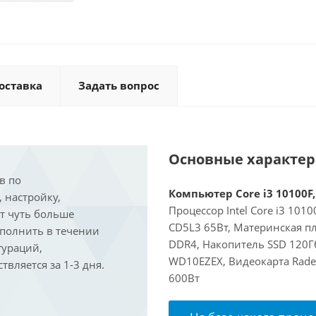
оставка
Задать вопрос
Основные характе
в по
Компьютер Core i3 10100F,
, настройку,
Процессор Intel Core i3 101
ит чуть больше
CD5L3 65Вт, Материнская п
ыполнить в течении
DDR4, Накопитель SSD 120Гб
гураций,
WD10EZEX, Видеокарта Rade
вляется за 1-3 дня.
600Вт