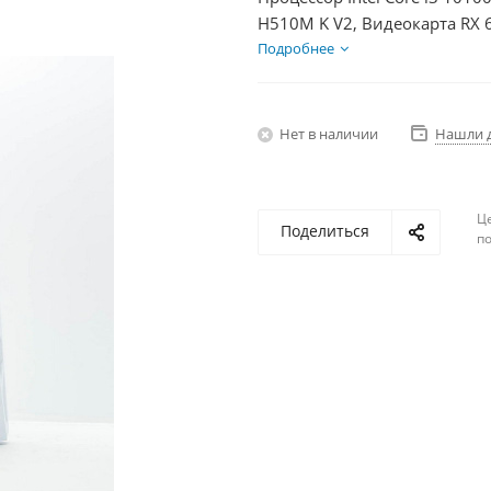
H510M K V2, Видеокарта RX 
HDD 1Тб, БП 600Вт
Подробнее
Нет в наличии
Нашли 
Ц
Поделиться
по