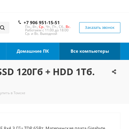
+7 906 951-15-51
Пн., Вт.,
Ср.
, Чт., Пт., Сб.,
Вс.
Заказать звонок
Работаем с 11:00 до 18:00
Ср. и Вс. Выходной
Домашние ПК
Все компьютеры
SSD 120Гб + HDD 1Тб.
Купить в Томске
0F 8x4.3 ГГц TDP 65Вт, Материнская плата Gigabyte