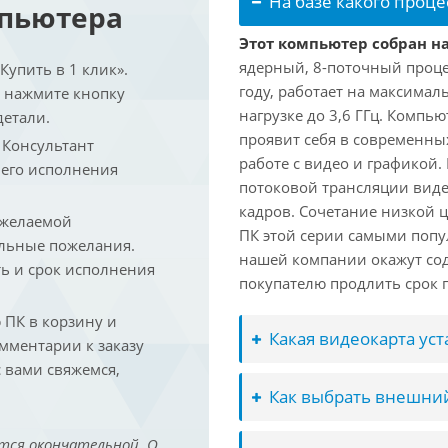
На базе какого проце
мпьютера
Этот компьютер собран на 
ядерный, 8-поточный проце
упить в 1 клик».
году, работает на максимал
и нажмите кнопку
нагрузке до 3,6 ГГц. Компь
детали.
проявит себя в современны
. Консультант
работе с видео и графикой.
 его исполнения
потоковой трансляции виде
кадров. Сочетание низкой 
 желаемой
ПК этой серии самыми попу
льные пожелания.
нашей компании окажут сод
ть и срок исполнения
покупателю продлить срок п
ПК в корзину и
Какая видеокарта ус
омментарии к заказу
 вами свяжемся,
Как выбрать внешний
тся окончательной. О