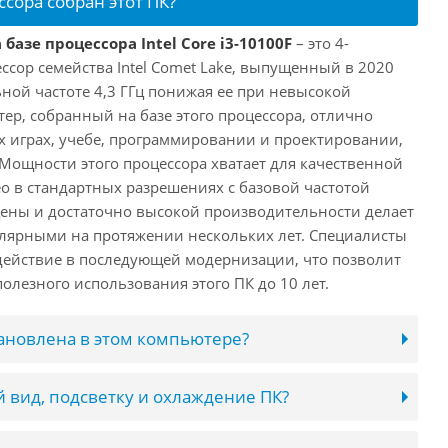
ссора собран этот ПК?
базе процессора Intel Core i3-10100F
– это 4-
ссор семейства Intel Comet Lake, выпущенный в 2020
ьной частоте 4,3 ГГц понижая ее при невысокой
ютер, собранный на базе этого процессора, отлично
х играх, учебе, программировании и проектировании,
 Мощности этого процессора хватает для качественной
о в стандартных разрешениях с базовой частотой
цены и достаточно высокой производительности делает
лярными на протяжении нескольких лет. Специалисты
ействие в последующей модернизации, что позволит
олезного использования этого ПК до 10 лет.
тановлена в этом компьютере?
 вид, подсветку и охлаждение ПК?