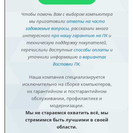
Чтобы помочь Вам с выбором компьютера
мы приготовили
ответы на часто
задаваемые вопросы
, рассказали много
интересного
про нашу гарантию на ПК
и
техническую поддержку покупателей,
перечислили доступные
способы оплаты
и
уточнили информацию
о вариантах
доставки ПК
.
Наша компания специализируется
исключительно на сборке компьютеров,
их гарантийном и постгарантийном
обслуживании, профилактике и
модернизации.
Мы не стараемся охватить всё, мы
стремимся быть лучшими в своей
области.