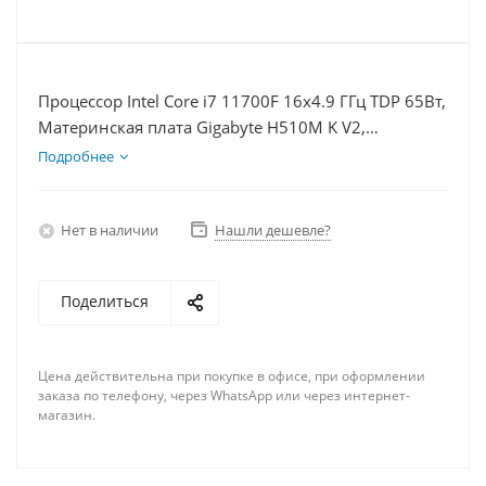
Процессор Intel Core i7 11700F 16x4.9 ГГц TDP 65Вт,
Материнская плата Gigabyte H510M K V2,
Видеокарта RX 6700 10Гб, Память DDR4 32Gb,
Подробнее
Диски SSD 120Гб + HDD 1Тб, БП 600Вт
Нет в наличии
Нашли дешевле?
Поделиться
Цена действительна при покупке в офисе, при оформлении
заказа по телефону, через WhatsApp или через интернет-
магазин.