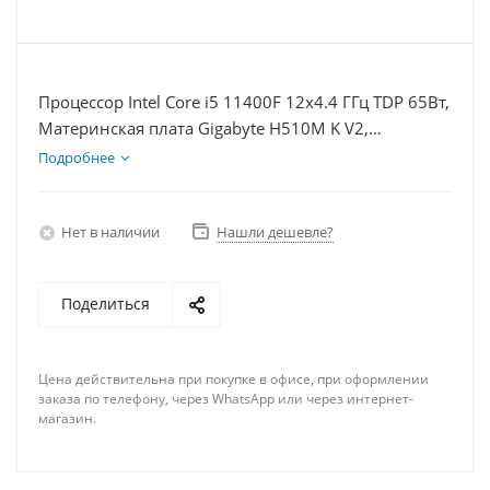
Процессор Intel Core i5 11400F 12x4.4 ГГц TDP 65Вт,
Материнская плата Gigabyte H510M K V2,
Видеокарта RTX 3060Ti 8Гб, Память DDR4 32Gb,
Подробнее
Диски SSD 120Гб + HDD 1Тб, БП 600Вт
Нет в наличии
Нашли дешевле?
Поделиться
Цена действительна при покупке в офисе, при оформлении
заказа по телефону, через WhatsApp или через интернет-
магазин.