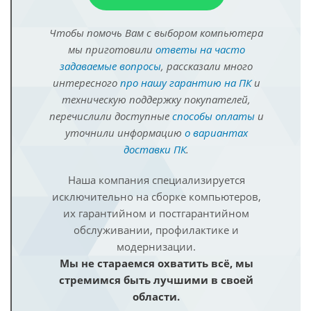
Чтобы помочь Вам с выбором компьютера
мы приготовили
ответы на часто
задаваемые вопросы
, рассказали много
интересного
про нашу гарантию на ПК
и
техническую поддержку покупателей,
перечислили доступные
способы оплаты
и
уточнили информацию
о вариантах
доставки ПК
.
Наша компания специализируется
исключительно на сборке компьютеров,
их гарантийном и постгарантийном
обслуживании, профилактике и
модернизации.
Мы не стараемся охватить всё, мы
стремимся быть лучшими в своей
области.