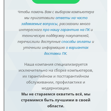
Чтобы помочь Вам с выбором компьютера
мы приготовили
ответы на часто
задаваемые вопросы
, рассказали много
интересного
про нашу гарантию на ПК
и
техническую поддержку покупателей,
перечислили доступные
способы оплаты
и
уточнили информацию
о вариантах
доставки ПК
.
Наша компания специализируется
исключительно на сборке компьютеров,
их гарантийном и постгарантийном
обслуживании, профилактике и
модернизации.
Мы не стараемся охватить всё, мы
стремимся быть лучшими в своей
области.