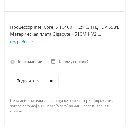
Процессор Intel Core i5 10400F 12x4.3 ГГц TDP 65Вт,
Материнская плата Gigabyte H510M K V2,
Видеокарта RTX 3060 12Гб, Память DDR4 32Gb,
Подробнее
Диски SSD 120Гб + HDD 1Тб, БП 600Вт
Нет в наличии
Нашли дешевле?
Поделиться
Цена действительна при покупке в офисе, при оформлении
заказа по телефону, через WhatsApp или через интернет-
магазин.