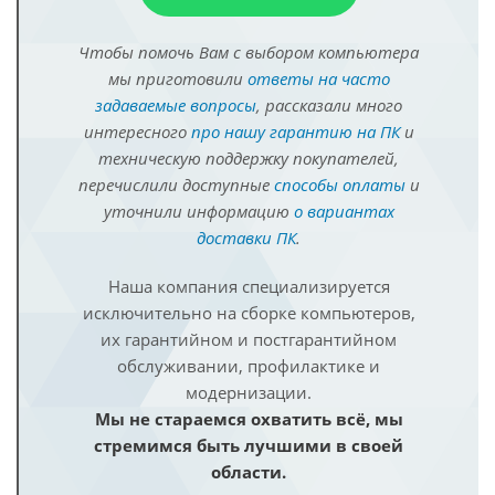
Чтобы помочь Вам с выбором компьютера
мы приготовили
ответы на часто
задаваемые вопросы
, рассказали много
интересного
про нашу гарантию на ПК
и
техническую поддержку покупателей,
перечислили доступные
способы оплаты
и
уточнили информацию
о вариантах
доставки ПК
.
Наша компания специализируется
исключительно на сборке компьютеров,
их гарантийном и постгарантийном
обслуживании, профилактике и
модернизации.
Мы не стараемся охватить всё, мы
стремимся быть лучшими в своей
области.