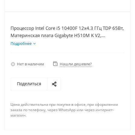
Процессор Intel Core i5 10400F 12x4.3 ГГц TDP 65Вт,
Материнская плата Gigabyte H510M K V2,
Видеокарта RTX 4060 8Гб, Память DDR4 8Gb,
Подробнее
Диски SSD 120Гб, БП 600Вт
Нет в наличии
Нашли дешевле?
Поделиться
Цена действительна при покупке в офисе, при оформлении
заказа по телефону, через WhatsApp или через интернет-
магазин.