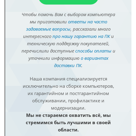
Чтобы помочь Вам с выбором компьютера
мы приготовили
ответы на часто
задаваемые вопросы
, рассказали много
интересного
про нашу гарантию на ПК
и
техническую поддержку покупателей,
перечислили доступные
способы оплаты
и
уточнили информацию
о вариантах
доставки ПК
.
Наша компания специализируется
исключительно на сборке компьютеров,
их гарантийном и постгарантийном
обслуживании, профилактике и
модернизации.
Мы не стараемся охватить всё, мы
стремимся быть лучшими в своей
области.