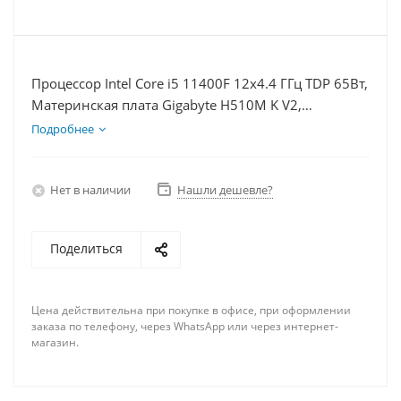
Процессор Intel Core i5 11400F 12x4.4 ГГц TDP 65Вт,
Материнская плата Gigabyte H510M K V2,
Видеокарта RX 6700 10Гб, Память DDR4 8Gb,
Подробнее
Диски SSD 120Гб + HDD 2Тб, БП 600Вт
Нет в наличии
Нашли дешевле?
Поделиться
Цена действительна при покупке в офисе, при оформлении
заказа по телефону, через WhatsApp или через интернет-
магазин.