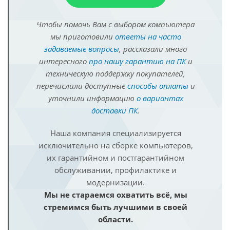
Чтобы помочь Вам с выбором компьютера
мы приготовили
ответы на часто
задаваемые вопросы
, рассказали много
интересного
про нашу гарантию на ПК
и
техническую поддержку покупателей,
перечислили доступные
способы оплаты
и
уточнили информацию
о вариантах
доставки ПК
.
Наша компания специализируется
исключительно на сборке компьютеров,
их гарантийном и постгарантийном
обслуживании, профилактике и
модернизации.
Мы не стараемся охватить всё, мы
стремимся быть лучшими в своей
области.