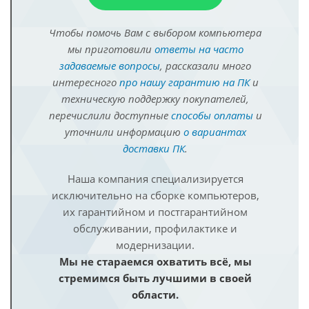
Чтобы помочь Вам с выбором компьютера
мы приготовили
ответы на часто
задаваемые вопросы
, рассказали много
интересного
про нашу гарантию на ПК
и
техническую поддержку покупателей,
перечислили доступные
способы оплаты
и
уточнили информацию
о вариантах
доставки ПК
.
Наша компания специализируется
исключительно на сборке компьютеров,
их гарантийном и постгарантийном
обслуживании, профилактике и
модернизации.
Мы не стараемся охватить всё, мы
стремимся быть лучшими в своей
области.