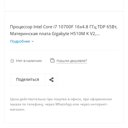
Процессор Intel Core i7 10700F 16x4.8 ГГц TDP 65Вт,
Материнская плата Gigabyte H510M K V2,
Видеокарта RTX 3060Ti 8Гб, Память DDR4 8Gb,
Подробнее
Диски SSD 120Гб + HDD 1Тб, БП 600Вт
Нет в наличии
Нашли дешевле?
Поделиться
Цена действительна при покупке в офисе, при оформлении
заказа по телефону, через WhatsApp или через интернет-
магазин.