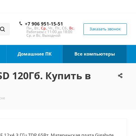
+7 906 951-15-51
Пн., Вт.,
Ср.
, Чт., Пт., Сб.,
Вс.
Заказать звонок
Работаем с 11:00 до 18:00
Ср. и Вс. Выходной
Домашние ПК
Все компьютеры
SD 120Гб. Купить в
ске
0F 12x4.3 ГГц TDP 65Вт, Материнская плата Gigabyte