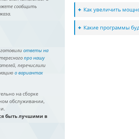
можете сообщить
Как увеличить мощно
каза.
Какие программы буд
иготовили
ответы на
нтересного
про нашу
ателей, перечислили
рмацию
о вариантах
ельно на сборке
йном обслуживании,
и.
ся быть лучшими в