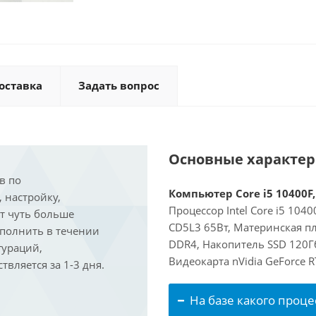
оставка
Задать вопрос
Основные характе
в по
Компьютер Core i5 10400F,
, настройку,
Процессор Intel Core i5 104
ит чуть больше
CD5L3 65Вт, Материнская пл
ыполнить в течении
DDR4, Накопитель SSD 120Гб
гураций,
Видеокарта nVidia GeForce 
вляется за 1-3 дня.
На базе какого проце