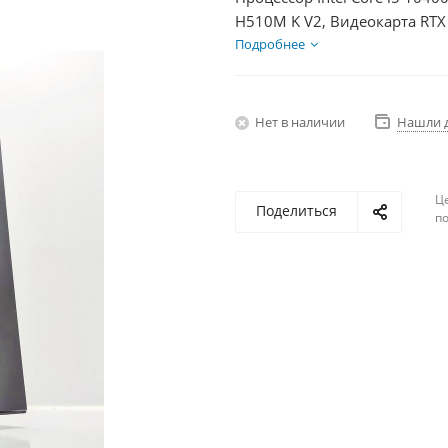
H510M K V2, Видеокарта RTX
600Вт
Подробнее
Нет в наличии
Нашли 
Ц
Поделиться
по