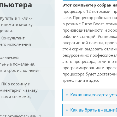
мпьютера
Этот компьютер собран на
процессор с 12 потоками, п
Lake. Процессор работает на
упить в 1 клик».
в режиме Turbo Boost, отл
и нажмите кнопку
производительности и хоро
детали.
рабочих станций. Установк
. Консультант
оперативной памяти, произ
 его исполнения
этой серии выдавать отлич
ресурсоемких профессиона
 желаемой
этого процессора, отлично 
льные пожелания.
программировании и проект
ть и срок исполнения
процессора будет достаточн
трансляции видео.
ПК в корзину и
омментарии к заказу
Какая видеокарта ус
 вами свяжемся,
Как выбрать внешний
тся окончательной. О