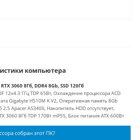
ристики компьютера
 RTX 3060 8Гб, DDR4 8Gb, SSD 120Гб
00F 12x4.3 ГГц TDP 65Вт, Охлаждение процессора ACD
ата Gigabyte H510M K V2, Оперативная память 8Gb
 2.5 Apacer AS340X, Накопитель HDD отсутствует,
RTX 3060 8Гб TDP 170Вт mP55, Блок питания ATX 600Вт
ссора собран этот ПК?