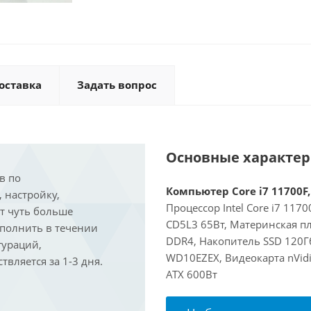
оставка
Задать вопрос
Основные характе
в по
Компьютер Core i7 11700F,
, настройку,
Процессор Intel Core i7 117
ит чуть больше
CD5L3 65Вт, Материнская пл
ыполнить в течении
DDR4, Накопитель SSD 120Гб
гураций,
WD10EZEX, Видеокарта nVidi
вляется за 1-3 дня.
ATX 600Вт