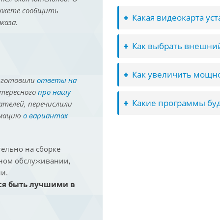
можете сообщить
Какая видеокарта ус
каза.
Как выбрать внешний
Как увеличить мощно
иготовили
ответы на
нтересного
про нашу
Какие программы буд
ателей, перечислили
рмацию
о вариантах
ельно на сборке
йном обслуживании,
и.
ся быть лучшими в