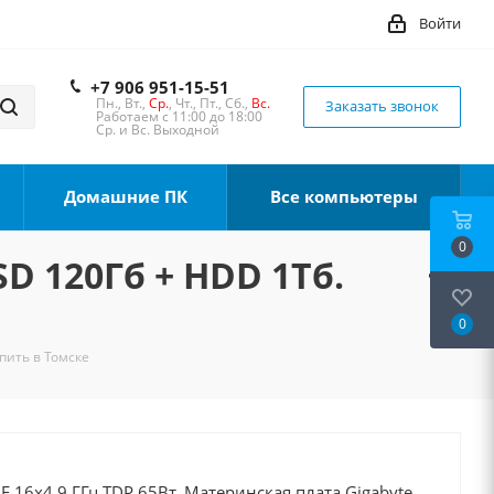
Войти
+7 906 951-15-51
Пн., Вт.,
Ср.
, Чт., Пт., Сб.,
Вс.
Заказать звонок
Работаем с 11:00 до 18:00
Ср. и Вс. Выходной
Домашние ПК
Все компьютеры
0
SD 120Гб + HDD 1Тб.
0
упить в Томске
0F 16x4.9 ГГц TDP 65Вт, Материнская плата Gigabyte