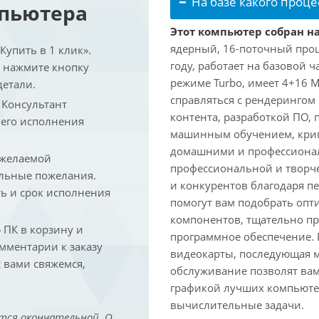
На базе какого проце
мпьютера
Этот компьютер собран на 
ядерный, 16-поточный проце
упить в 1 клик».
году, работает на базовой ч
и нажмите кнопку
режиме Turbo, имеет 4+16 
детали.
справляться с рендеринго
. Консультант
контента, разработкой ПО,
 его исполнения
машинным обучением, крип
домашними и профессионал
 желаемой
профессиональной и творче
льные пожелания.
и конкурентов благодаря 
ть и срок исполнения
помогут вам подобрать опт
компонентов, тщательно пр
ПК в корзину и
программное обеспечение.
омментарии к заказу
видеокарты, последующая м
 вами свяжемся,
обслуживание позволят вам
графикой лучших компьютер
вычислительные задачи.
тся окончательной. О