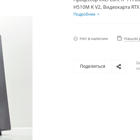
H510M K V2, Видеокарта RTX
HDD 1Тб, БП 600Вт
Подробнее
Нет в наличии
Нашли 
Ц
Поделиться
по