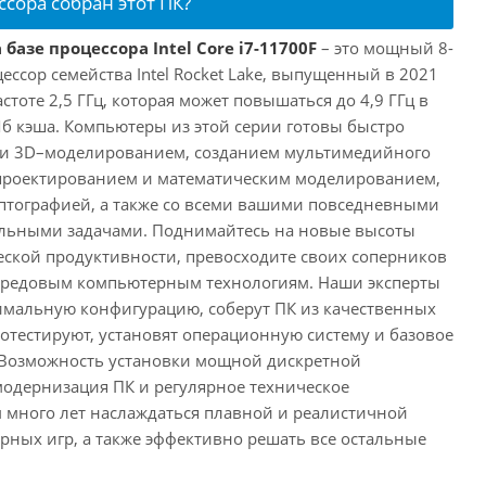
ссора собран этот ПК?
базе процессора Intel Core i7-11700F
– это мощный 8-
ссор семейства Intel Rocket Lake, выпущенный в 2021
астоте 2,5 ГГц, которая может повышаться до 4,9 ГГц в
Мб кэша. Компьютеры из этой серии готовы быстро
м и 3D–моделированием, созданием мультимедийного
 проектированием и математическим моделированием,
тографией, а также со всеми вашими повседневными
ьными задачами. Поднимайтесь на новые высоты
ской продуктивности, превосходите своих соперников
передовым компьютерным технологиям. Наши эксперты
имальную конфигурацию, соберут ПК из качественных
отестируют, установят операционную систему и базовое
 Возможность установки мощной дискретной
одернизация ПК и регулярное техническое
 много лет наслаждаться плавной и реалистичной
ных игр, а также эффективно решать все остальные