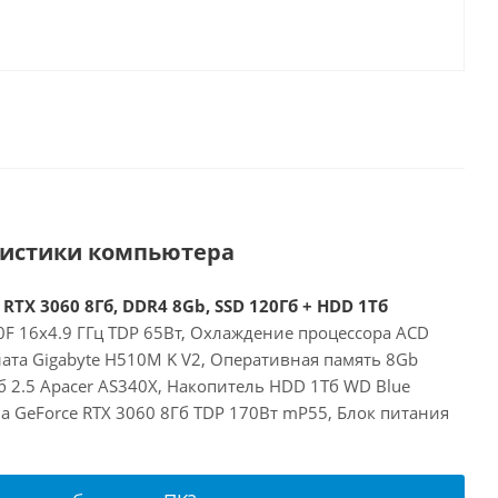
ристики компьютера
 RTX 3060 8Гб, DDR4 8Gb, SSD 120Гб + HDD 1Тб
00F 16x4.9 ГГц TDP 65Вт, Охлаждение процессора ACD
ата Gigabyte H510M K V2, Оперативная память 8Gb
 2.5 Apacer AS340X, Накопитель HDD 1Тб WD Blue
a GeForce RTX 3060 8Гб TDP 170Вт mP55, Блок питания