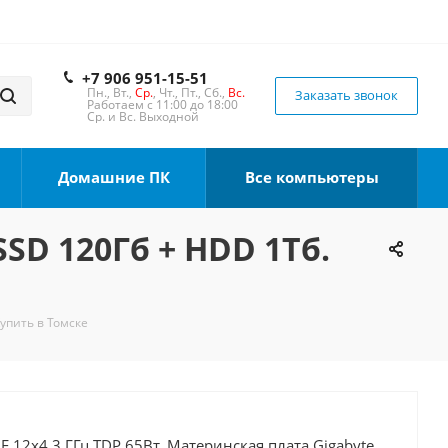
+7 906 951-15-51
Пн., Вт.,
Ср.
, Чт., Пт., Сб.,
Вс.
Заказать звонок
Работаем с 11:00 до 18:00
Ср. и Вс. Выходной
Домашние ПК
Все компьютеры
SSD 120Гб + HDD 1Тб.
Купить в Томске
0F 12x4.3 ГГц TDP 65Вт, Материнская плата Gigabyte