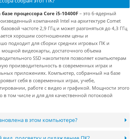
ссора собран этот ПК?
 базе процессора Core i5-10400F
– это 6-ядерный
роизведенный компанией Intel на архитектуре Comet
 базовой частоте 2,9 ГГц и может разгоняться до 4,3 ГГц
ичается хорошим соотношением цены и
шо подходит для сборки средних игровых ПК и
а мощной видеокарты, достаточного объема
водительного SSD накопителя позволяет компьютерам
ную производительность в современных играх и
льных приложениях. Компьютер, собранный на базе
проявит себя в современных играх, учебе,
ировании, работе с видео и графикой. Мощности этого
о в том числе и для для качественной потоковой
тановлена в этом компьютере?
 вид, подсветку и охлаждение ПК?