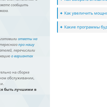
можете сообщить
каза.
Как увеличить мощно
Какие программы буд
иготовили
ответы на
нтересного
про нашу
ателей, перечислили
рмацию
о вариантах
ельно на сборке
йном обслуживании,
и.
ся быть лучшими в