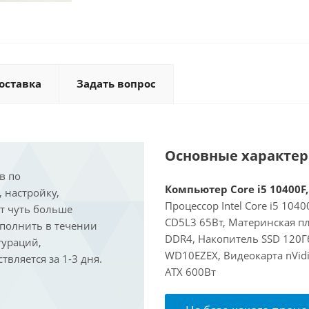
оставка
Задать вопрос
Основные характе
в по
Компьютер Core i5 10400F,
, настройку,
Процессор Intel Core i5 104
ит чуть больше
CD5L3 65Вт, Материнская пл
ыполнить в течении
DDR4, Накопитель SSD 120Гб
гураций,
WD10EZEX, Видеокарта nVidi
вляется за 1-3 дня.
ATX 600Вт