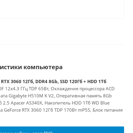
ристики компьютера
 RTX 3060 12Гб, DDR4 8Gb, SSD 120Гб + HDD 1Тб
00F 12x4.3 ГГц TDP 65Вт, Охлаждение процессора ACD
ата Gigabyte H510M K V2, Оперативная память 8Gb
 2.5 Apacer AS340X, Накопитель HDD 1Тб WD Blue
a GeForce RTX 3060 12Гб TDP 170Вт mP55, Блок питания