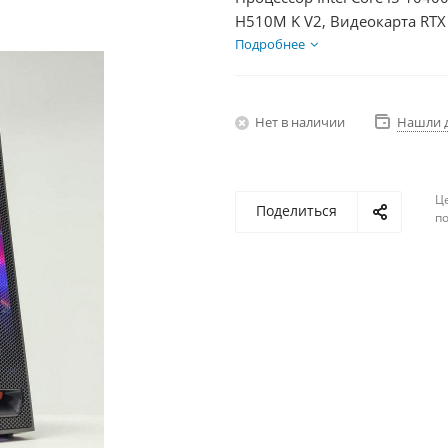
H510M K V2, Видеокарта RTX
HDD 1Тб, БП 600Вт
Подробнее
Нет в наличии
Нашли 
Ц
Поделиться
по