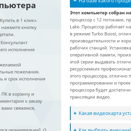
На базе какого проце
мпьютера
Этот компьютер собран на
процессор с 12 потоками, п
упить в 1 клик».
Lake. Процессор работает на
и нажмите кнопку
в режиме Turbo Boost, отл
детали.
производительности и хоро
. Консультант
рабочих станций. Установк
 его исполнения
оперативной памяти, произ
этой серии выдавать отлич
 желаемой
ресурсоемких профессиона
льные пожелания.
этого процессора, отлично 
ть и срок исполнения
программировании и проект
процессора будет достаточн
ПК в корзину и
трансляции видео.
омментарии к заказу
 вами свяжемся,
Какая видеокарта ус
Как выбрать внешний
тся окончательной. О