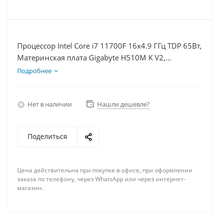
Процессор Intel Core i7 11700F 16x4.9 ГГц TDP 65Вт,
Материнская плата Gigabyte H510M K V2,
Видеокарта RTX 3060 12Гб, Память DDR4 8Gb,
Подробнее
Диски SSD 120Гб + HDD 1Тб, БП 600Вт
Нет в наличии
Нашли дешевле?
Поделиться
Цена действительна при покупке в офисе, при оформлении
заказа по телефону, через WhatsApp или через интернет-
магазин.