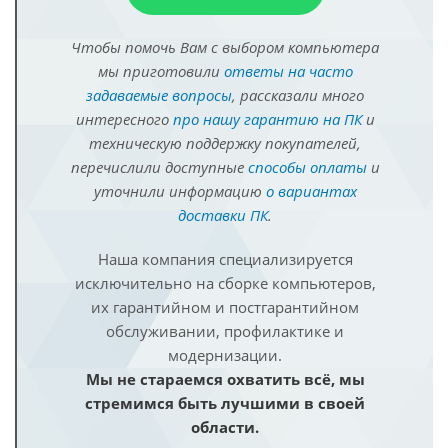
Чтобы помочь Вам с выбором компьютера
мы приготовили
ответы на часто
задаваемые вопросы
, рассказали много
интересного
про нашу гарантию на ПК
и
техническую поддержку покупателей,
перечислили доступные
способы оплаты
и
уточнили информацию
о вариантах
доставки ПК
.
Наша компания специализируется
исключительно на сборке компьютеров,
их гарантийном и постгарантийном
обслуживании, профилактике и
модернизации.
Мы не стараемся охватить всё, мы
стремимся быть лучшими в своей
области.