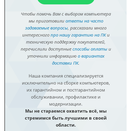
Чтобы помочь Вам с выбором компьютера
мы приготовили
ответы на часто
задаваемые вопросы
, рассказали много
интересного
про нашу гарантию на ПК
и
техническую поддержку покупателей,
перечислили доступные
способы оплаты
и
уточнили информацию
о вариантах
доставки ПК
.
Наша компания специализируется
исключительно на сборке компьютеров,
их гарантийном и постгарантийном
обслуживании, профилактике и
модернизации.
Мы не стараемся охватить всё, мы
стремимся быть лучшими в своей
области.