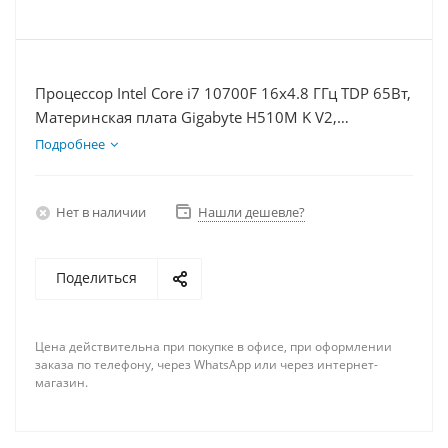
Процессор Intel Core i7 10700F 16x4.8 ГГц TDP 65Вт,
Материнская плата Gigabyte H510M K V2,
Видеокарта RTX 3050 8Гб, Память DDR4 8Gb,
Подробнее
Диски SSD 120Гб + HDD 2Тб, БП 600Вт
Нет в наличии
Нашли дешевле?
Поделиться
Цена действительна при покупке в офисе, при оформлении
заказа по телефону, через WhatsApp или через интернет-
магазин.