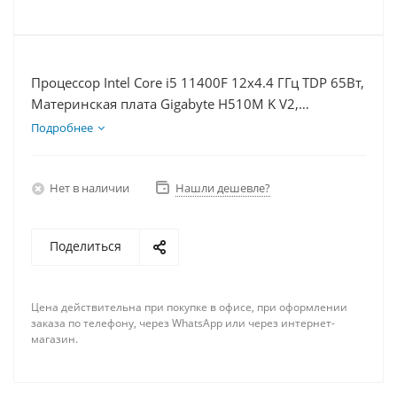
Процессор Intel Core i5 11400F 12x4.4 ГГц TDP 65Вт,
Материнская плата Gigabyte H510M K V2,
Видеокарта RTX 4060Ti 8Гб, Память DDR4 16Gb,
Подробнее
Диски SSD 120Гб + HDD 2Тб, БП 600Вт
Нет в наличии
Нашли дешевле?
Поделиться
Цена действительна при покупке в офисе, при оформлении
заказа по телефону, через WhatsApp или через интернет-
магазин.