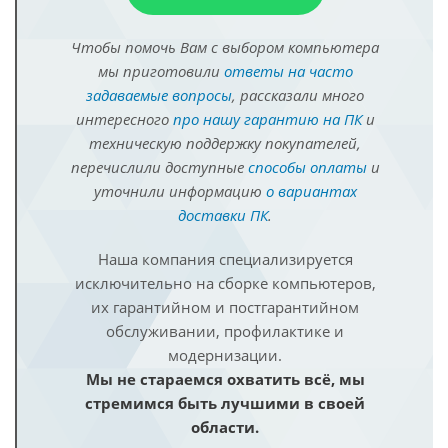
Чтобы помочь Вам с выбором компьютера
мы приготовили
ответы на часто
задаваемые вопросы
, рассказали много
интересного
про нашу гарантию на ПК
и
техническую поддержку покупателей,
перечислили доступные
способы оплаты
и
уточнили информацию
о вариантах
доставки ПК
.
Наша компания специализируется
исключительно на сборке компьютеров,
их гарантийном и постгарантийном
обслуживании, профилактике и
модернизации.
Мы не стараемся охватить всё, мы
стремимся быть лучшими в своей
области.