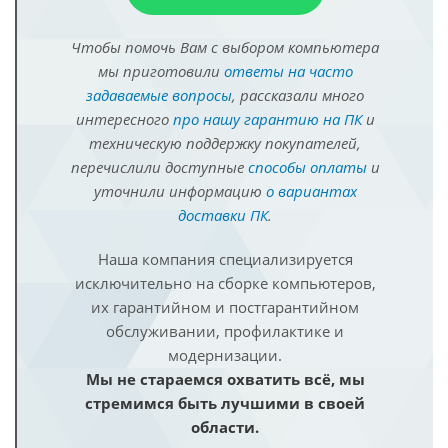
Чтобы помочь Вам с выбором компьютера
мы приготовили
ответы на часто
задаваемые вопросы
, рассказали много
интересного
про нашу гарантию на ПК
и
техническую поддержку покупателей,
перечислили доступные
способы оплаты
и
уточнили информацию
о вариантах
доставки ПК
.
Наша компания специализируется
исключительно на сборке компьютеров,
их гарантийном и постгарантийном
обслуживании, профилактике и
модернизации.
Мы не стараемся охватить всё, мы
стремимся быть лучшими в своей
области.