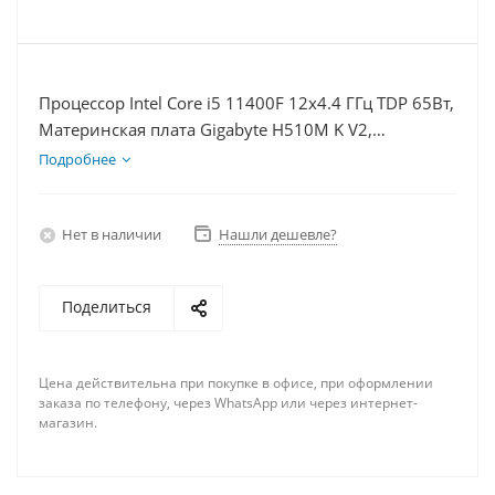
Процессор Intel Core i5 11400F 12x4.4 ГГц TDP 65Вт,
Материнская плата Gigabyte H510M K V2,
Видеокарта RTX 4060 8Гб, Память DDR4 16Gb,
Подробнее
Диски SSD 120Гб, БП 600Вт
Нет в наличии
Нашли дешевле?
Поделиться
Цена действительна при покупке в офисе, при оформлении
заказа по телефону, через WhatsApp или через интернет-
магазин.