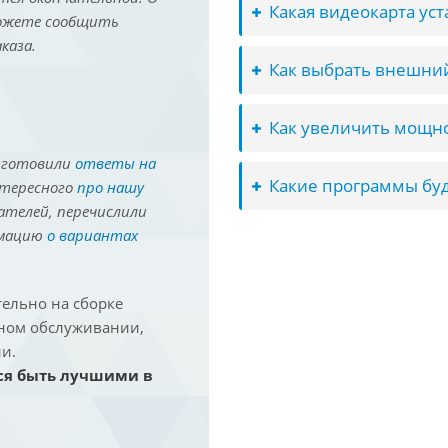
Какая видеокарта ус
можете сообщить
каза.
Как выбрать внешний
Как увеличить мощно
иготовили
ответы на
Какие программы буд
нтересного
про нашу
ателей, перечислили
рмацию
о вариантах
ельно на сборке
йном обслуживании,
и.
ся быть лучшими в