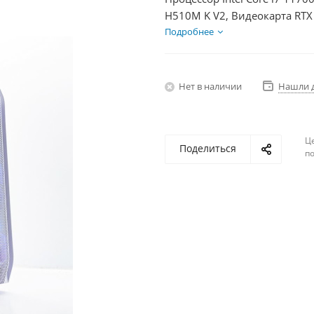
H510M K V2, Видеокарта RTX
HDD 2Тб, БП 600Вт
Подробнее
Нет в наличии
Нашли 
Ц
Поделиться
по