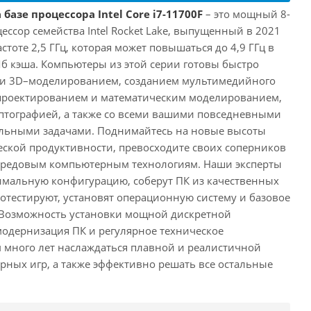
базе процессора Intel Core i7-11700F
– это мощный 8-
ссор семейства Intel Rocket Lake, выпущенный в 2021
астоте 2,5 ГГц, которая может повышаться до 4,9 ГГц в
Мб кэша. Компьютеры из этой серии готовы быстро
м и 3D–моделированием, созданием мультимедийного
 проектированием и математическим моделированием,
тографией, а также со всеми вашими повседневными
ьными задачами. Поднимайтесь на новые высоты
ской продуктивности, превосходите своих соперников
передовым компьютерным технологиям. Наши эксперты
имальную конфигурацию, соберут ПК из качественных
отестируют, установят операционную систему и базовое
 Возможность установки мощной дискретной
одернизация ПК и регулярное техническое
 много лет наслаждаться плавной и реалистичной
ных игр, а также эффективно решать все остальные