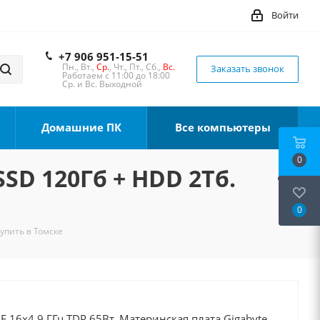
Войти
+7 906 951-15-51
Пн., Вт.,
Ср.
, Чт., Пт., Сб.,
Вс.
Заказать звонок
Работаем с 11:00 до 18:00
Ср. и Вс. Выходной
Домашние ПК
Все компьютеры
0
SSD 120Гб + HDD 2Тб.
0
Купить в Томске
0F 16x4.9 ГГц TDP 65Вт, Материнская плата Gigabyte