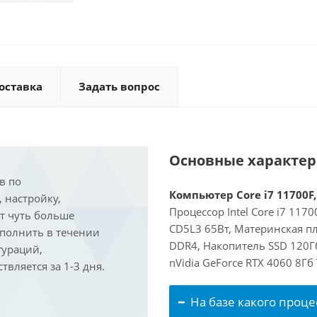
оставка
Задать вопрос
Основные характе
в по
Компьютер Core i7 11700F,
, настройку,
Процессор Intel Core i7 117
ит чуть больше
CD5L3 65Вт, Материнская пл
ыполнить в течении
DDR4, Накопитель SSD 120Г
гураций,
nVidia GeForce RTX 4060 8Г
вляется за 1-3 дня.
На базе какого проце