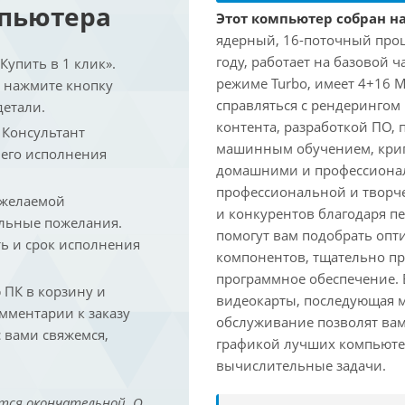
мпьютера
Этот компьютер собран на 
ядерный, 16-поточный проце
году, работает на базовой ч
упить в 1 клик».
режиме Turbo, имеет 4+16 
и нажмите кнопку
справляться с рендеринго
детали.
контента, разработкой ПО,
. Консультант
машинным обучением, крип
 его исполнения
домашними и профессионал
профессиональной и творче
 желаемой
и конкурентов благодаря 
льные пожелания.
помогут вам подобрать опт
ть и срок исполнения
компонентов, тщательно пр
программное обеспечение.
ПК в корзину и
видеокарты, последующая м
омментарии к заказу
обслуживание позволят вам
 вами свяжемся,
графикой лучших компьютер
вычислительные задачи.
тся окончательной. О