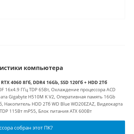
ристики компьютера
 RTX 4060 8Гб, DDR4 16Gb, SSD 120Гб + HDD 2Тб
00F 16x4.9 ГГц TDP 65Вт, Охлаждение процессора ACD
ата Gigabyte H510M K V2, Оперативная память 16Gb
б, Накопитель HDD 2Тб WD Blue WD20EZAZ, Видеокарта
б TDP 115Вт mP55, Блок питания ATX 600Вт
ссора собран этот ПК?