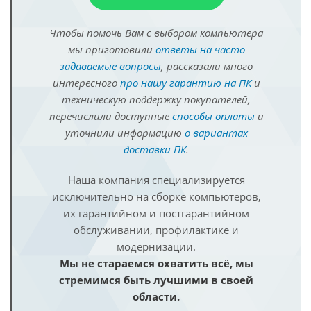
Чтобы помочь Вам с выбором компьютера
мы приготовили
ответы на часто
задаваемые вопросы
, рассказали много
интересного
про нашу гарантию на ПК
и
техническую поддержку покупателей,
перечислили доступные
способы оплаты
и
уточнили информацию
о вариантах
доставки ПК
.
Наша компания специализируется
исключительно на сборке компьютеров,
их гарантийном и постгарантийном
обслуживании, профилактике и
модернизации.
Мы не стараемся охватить всё, мы
стремимся быть лучшими в своей
области.