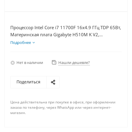
Процессор Intel Core i7 11700F 16x4.9 ГГц TDP 65Вт,
Материнская плата Gigabyte H510M K V2,
Видеокарта RX 6700 10Гб, Память DDR4 16Gb,
Подробнее
Диски SSD 120Гб, БП 600Вт
Нет в наличии
Нашли дешевле?
Поделиться
Цена действительна при покупке в офисе, при оформлении
заказа по телефону, через WhatsApp или через интернет-
магазин.