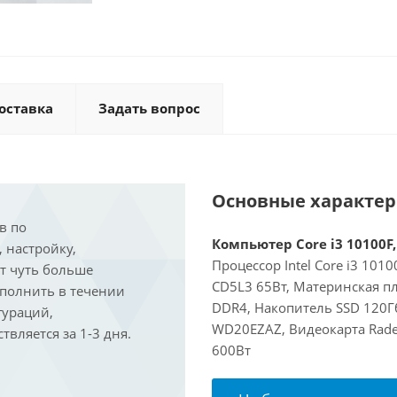
оставка
Задать вопрос
Основные характе
в по
Компьютер Core i3 10100F,
, настройку,
Процессор Intel Core i3 101
ит чуть больше
CD5L3 65Вт, Материнская пл
ыполнить в течении
DDR4, Накопитель SSD 120Гб
гураций,
WD20EZAZ, Видеокарта Rade
вляется за 1-3 дня.
600Вт