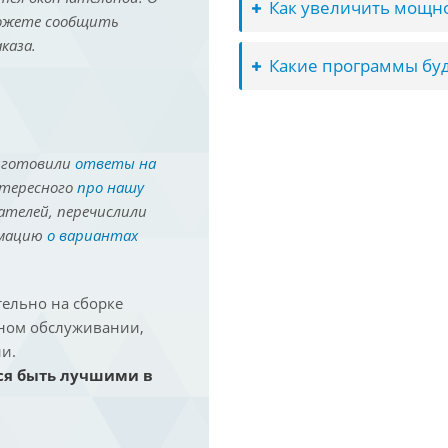
Как увеличить мощно
можете сообщить
каза.
Какие программы буд
иготовили
ответы на
нтересного
про нашу
ателей, перечислили
рмацию
о вариантах
ельно на сборке
йном обслуживании,
и.
ся быть лучшими в