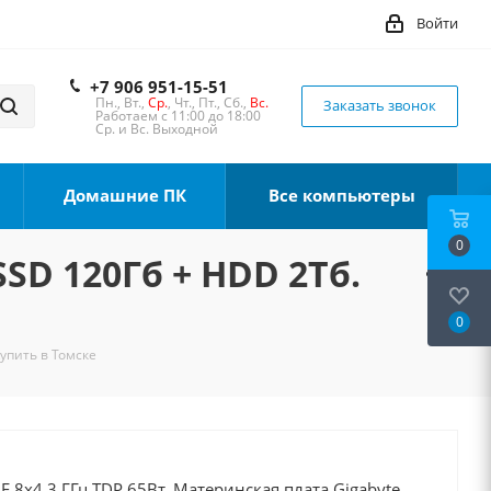
Войти
+7 906 951-15-51
Пн., Вт.,
Ср.
, Чт., Пт., Сб.,
Вс.
Заказать звонок
Работаем с 11:00 до 18:00
Ср. и Вс. Выходной
Домашние ПК
Все компьютеры
0
SSD 120Гб + HDD 2Тб.
0
Купить в Томске
0F 8x4.3 ГГц TDP 65Вт, Материнская плата Gigabyte