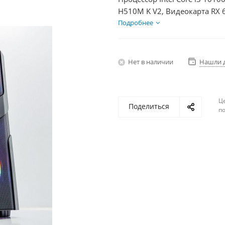
H510M K V2, Видеокарта RX 
HDD 2Тб, БП 600Вт
Подробнее
Нет в наличии
Нашли 
Ц
Поделиться
по