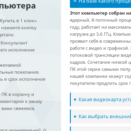
На базе какого проце
мпьютера
Этот компьютер собран на 
ядерный, 8-поточный проце
упить в 1 клик».
году, работает на максимал
и нажмите кнопку
нагрузке до 3,6 ГГц. Компь
детали.
проявит себя в современны
. Консультант
работе с видео и графикой.
 его исполнения
потоковой трансляции виде
кадров. Сочетание низкой 
 желаемой
ПК этой серии самыми попу
льные пожелания.
нашей компании окажут сод
ть и срок исполнения
покупателю продлить срок п
ПК в корзину и
Какая видеокарта ус
омментарии к заказу
 вами свяжемся,
Как выбрать внешний
тся окончательной. О