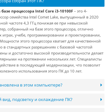
ссора собран этот ПК?
базе процессора Intel Core i3-10100F
– это 4-
ссор семейства Intel Comet Lake, выпущенный в 2020
ьной частоте 4,3 ГГц понижая ее при невысокой
ютер, собранный на базе этого процессора, отлично
х играх, учебе, программировании и проектировании,
 Мощности этого процессора хватает для качественной
о в стандартных разрешениях с базовой частотой
цены и достаточно высокой производительности делает
лярными на протяжении нескольких лет. Специалисты
ействие в последующей модернизации, что позволит
олезного использования этого ПК до 10 лет.
тановлена в этом компьютере?
 вид, подсветку и охлаждение ПК?