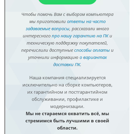
Чтобы помочь Вам с выбором компьютера
мы приготовили
ответы на часто
задаваемые вопросы
, рассказали много
интересного
про нашу гарантию на ПК
и
техническую поддержку покупателей,
перечислили доступные
способы оплаты
и
уточнили информацию
о вариантах
доставки ПК
.
Наша компания специализируется
исключительно на сборке компьютеров,
их гарантийном и постгарантийном
обслуживании, профилактике и
модернизации.
Мы не стараемся охватить всё, мы
стремимся быть лучшими в своей
области.