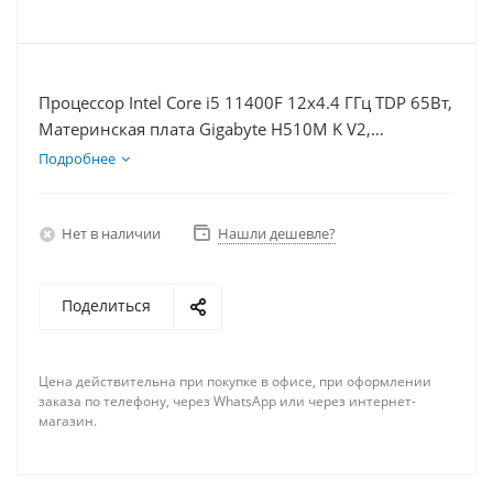
Процессор Intel Core i5 11400F 12x4.4 ГГц TDP 65Вт,
Материнская плата Gigabyte H510M K V2,
Видеокарта RX 6700 10Гб, Память DDR4 16Gb,
Подробнее
Диски SSD 120Гб + HDD 2Тб, БП 600Вт
Нет в наличии
Нашли дешевле?
Поделиться
Цена действительна при покупке в офисе, при оформлении
заказа по телефону, через WhatsApp или через интернет-
магазин.