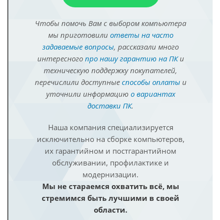
Чтобы помочь Вам с выбором компьютера
мы приготовили
ответы на часто
задаваемые вопросы
, рассказали много
интересного
про нашу гарантию на ПК
и
техническую поддержку покупателей,
перечислили доступные
способы оплаты
и
уточнили информацию
о вариантах
доставки ПК
.
Наша компания специализируется
исключительно на сборке компьютеров,
их гарантийном и постгарантийном
обслуживании, профилактике и
модернизации.
Мы не стараемся охватить всё, мы
стремимся быть лучшими в своей
области.