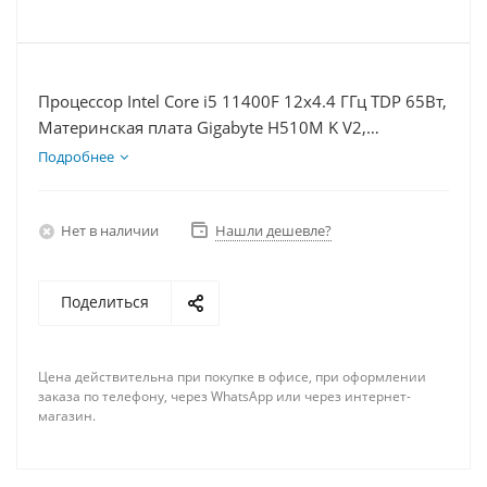
Процессор Intel Core i5 11400F 12x4.4 ГГц TDP 65Вт,
Материнская плата Gigabyte H510M K V2,
Видеокарта RTX 3060Ti 8Гб, Память DDR4 16Gb,
Подробнее
Диски SSD 120Гб, БП 600Вт
Нет в наличии
Нашли дешевле?
Поделиться
Цена действительна при покупке в офисе, при оформлении
заказа по телефону, через WhatsApp или через интернет-
магазин.