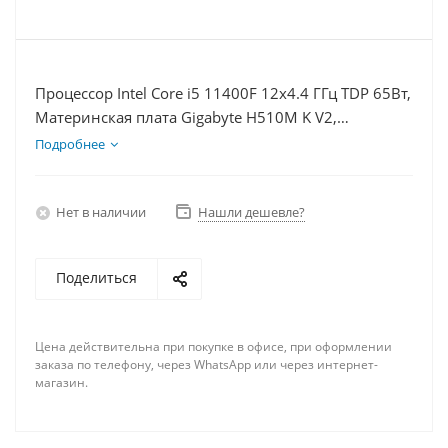
Процессор Intel Core i5 11400F 12x4.4 ГГц TDP 65Вт,
Материнская плата Gigabyte H510M K V2,
Видеокарта RTX 3060 8Гб, Память DDR4 16Gb,
Подробнее
Диски SSD 120Гб + HDD 1Тб, БП 600Вт
Нет в наличии
Нашли дешевле?
Поделиться
Цена действительна при покупке в офисе, при оформлении
заказа по телефону, через WhatsApp или через интернет-
магазин.