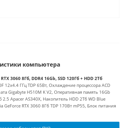
ристики компьютера
 RTX 3060 8Гб, DDR4 16Gb, SSD 120Гб + HDD 2Тб
00F 12x4.4 ГГц TDP 65Вт, Охлаждение процессора ACD
ата Gigabyte H510M K V2, Оперативная память 16Gb
 2.5 Apacer AS340X, Накопитель HDD 2Тб WD Blue
a GeForce RTX 3060 8Гб TDP 170Вт mP55, Блок питания