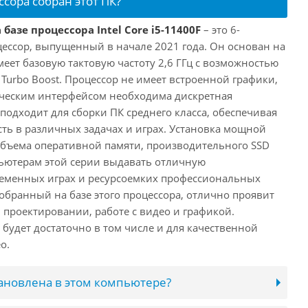
ссора собран этот ПК?
базе процессора Intel Core i5-11400F
– это 6-
ессор, выпущенный в начале 2021 года. Он основан на
имеет базовую тактовую частоту 2,6 ГГц с возможностью
е Turbo Boost. Процессор не имеет встроенной графики,
ическим интерфейсом необходима дискретная
 подходит для сборки ПК среднего класса, обеспечивая
ь в различных задачах и играх. Установка мощной
объема оперативной памяти, производительного SSD
ьютерам этой серии выдавать отличную
ременных играх и ресурсоемких профессиональных
обранный на базе этого процессора, отлично проявит
 проектировании, работе с видео и графикой.
будет достаточно в том числе и для качественной
о.
тановлена в этом компьютере?