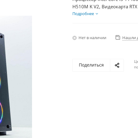
H510M K V2, Видеокарта RTX
HDD 2Тб, БП 600Вт
Подробнее
Нет в наличии
Нашли 
Ц
Поделиться
по