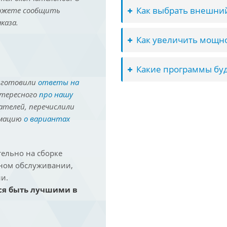
Как выбрать внешний
можете сообщить
каза.
Как увеличить мощно
Какие программы буд
иготовили
ответы на
нтересного
про нашу
ателей, перечислили
рмацию
о вариантах
ельно на сборке
йном обслуживании,
и.
ся быть лучшими в