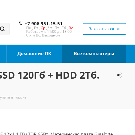
+7 906 951-15-51
Пн., Вт.,
Ср.
, Чт., Пт., Сб.,
Вс.
Заказать звонок
Работаем с 11:00 до 18:00
Ср. и Вс. Выходной
Домашние ПК
Все компьютеры
SSD 120Гб + HDD 2Тб.
Купить в Томске
0F 12x4.4 ГГц TDP 65Вт, Материнская плата Gigabyte