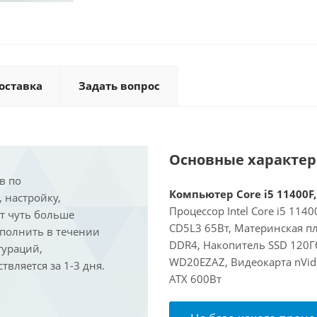
оставка
Задать вопрос
Основные характе
в по
Компьютер Core i5 11400F,
, настройку,
Процессор Intel Core i5 114
ит чуть больше
CD5L3 65Вт, Материнская пл
ыполнить в течении
DDR4, Накопитель SSD 120Гб
гураций,
WD20EZAZ, Видеокарта nVidi
вляется за 1-3 дня.
ATX 600Вт