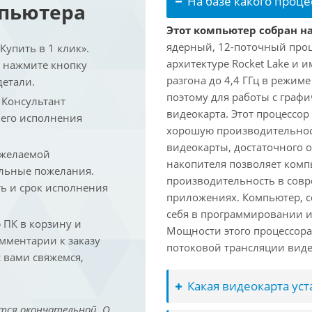
На базе какого проце
мпьютера
Этот компьютер собран на 
ядерный, 12-поточный проц
упить в 1 клик».
архитектуре Rocket Lake и 
и нажмите кнопку
разгона до 4,4 ГГц в режим
детали.
поэтому для работы с граф
. Консультант
видеокарта. Этот процессор
 его исполнения
хорошую производительност
видеокарты, достаточного 
 желаемой
накопителя позволяет комп
льные пожелания.
производительность в сов
ть и срок исполнения
приложениях. Компьютер, с
себя в программировании и
ПК в корзину и
Мощности этого процессора 
омментарии к заказу
потоковой трансляции виде
 вами свяжемся,
Какая видеокарта ус
тся окончательной. О