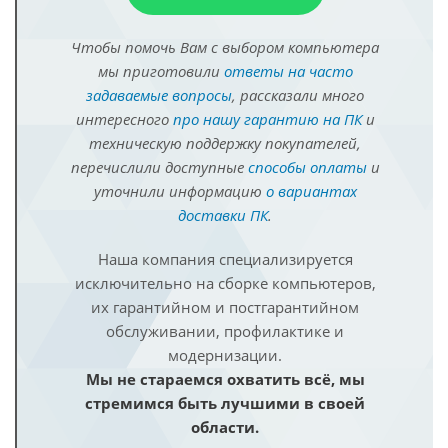
Чтобы помочь Вам с выбором компьютера
мы приготовили
ответы на часто
задаваемые вопросы
, рассказали много
интересного
про нашу гарантию на ПК
и
техническую поддержку покупателей,
перечислили доступные
способы оплаты
и
уточнили информацию
о вариантах
доставки ПК
.
Наша компания специализируется
исключительно на сборке компьютеров,
их гарантийном и постгарантийном
обслуживании, профилактике и
модернизации.
Мы не стараемся охватить всё, мы
стремимся быть лучшими в своей
области.