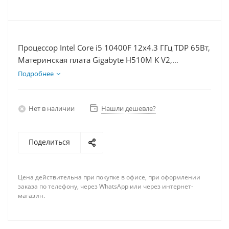
Процессор Intel Core i5 10400F 12x4.3 ГГц TDP 65Вт,
Материнская плата Gigabyte H510M K V2,
Видеокарта RTX 3060 12Гб, Память DDR4 16Gb,
Подробнее
Диски SSD 120Гб + HDD 2Тб, БП 600Вт
Нет в наличии
Нашли дешевле?
Поделиться
Цена действительна при покупке в офисе, при оформлении
заказа по телефону, через WhatsApp или через интернет-
магазин.